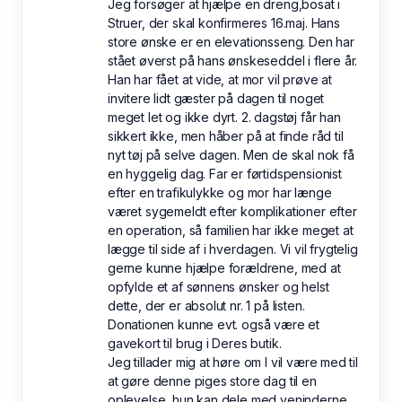
Jeg forsøger at hjælpe en dreng,bosat i
Struer, der skal konfirmeres 16.maj. Hans
store ønske er en elevationsseng. Den har
stået øverst på hans ønskeseddel i flere år.
Han har fået at vide, at mor vil prøve at
invitere lidt gæster på dagen til noget
meget let og ikke dyrt. 2. dagstøj får han
sikkert ikke, men håber på at finde råd til
nyt tøj på selve dagen. Men de skal nok få
en hyggelig dag. Far er førtidspensionist
efter en trafikulykke og mor har længe
været sygemeldt efter komplikationer efter
en operation, så familien har ikke meget at
lægge til side af i hverdagen. Vi vil frygtelig
gerne kunne hjælpe forældrene, med at
opfylde et af sønnens ønsker og helst
dette, der er absolut nr. 1 på listen.
Donationen kunne evt. også være et
gavekort til brug i Deres butik.
Jeg tillader mig at høre om I vil være med til
at gøre denne piges store dag til en
oplevelse, hun kan dele med veninderne