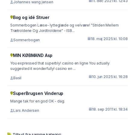
11. dec 2021 kl. 12:43
Johannes wang jensen
Bog og idé Struer
Sommerbogen Læse- lytteglæde og velvære! "Striden Mellem
Trætroldene Og Jordtroldene" - ISB...
18. maj 2025 kl. 10:08
Sommerbogen
MIN KØBMAND Asp
You expressed that superbly! casino en ligne You actually
suggested it wonderfully! casino en ...
10. jun 2025 kl. 16:28
Basil
SuperBrugsen Vinderup
Mange tak for en god OK - dag.
18. sep 2011 kl. 18:34
Lars Andersen
Tilbud fra samme kategori