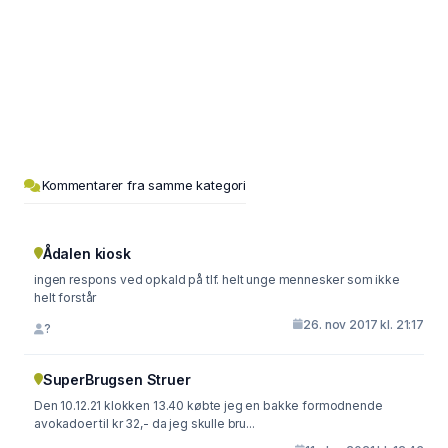
Kommentarer fra samme kategori
Ådalen kiosk
ingen respons ved opkald på tlf. helt unge mennesker som ikke
helt forstår
26. nov 2017 kl. 21:17
?
SuperBrugsen Struer
Den 10.12.21 klokken 13.40 købte jeg en bakke formodnende
avokadoer til kr 32,- da jeg skulle bru...