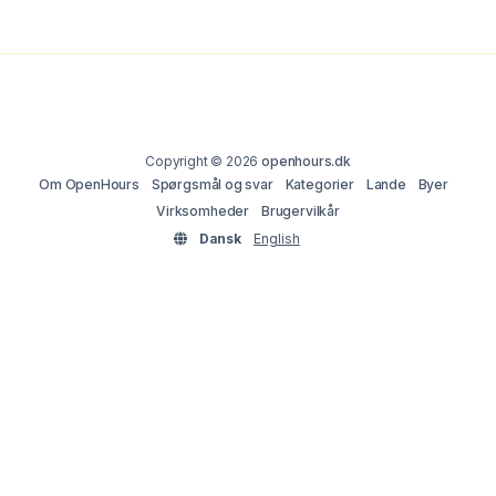
Copyright © 2026
openhours.dk
Om OpenHours
Spørgsmål og svar
Kategorier
Lande
Byer
Virksomheder
Brugervilkår
Dansk
English