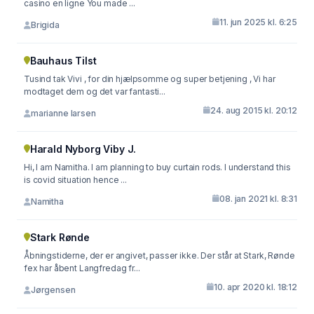
casino en ligne You made ...
11. jun 2025 kl. 6:25
Brigida
Bauhaus Tilst
Tusind tak Vivi , for din hjælpsomme og super betjening , Vi har
modtaget dem og det var fantasti...
24. aug 2015 kl. 20:12
marianne larsen
Harald Nyborg Viby J.
Hi, I am Namitha. I am planning to buy curtain rods. I understand this
is covid situation hence ...
08. jan 2021 kl. 8:31
Namitha
Stark Rønde
Åbningstiderne, der er angivet, passer ikke. Der står at Stark, Rønde
fex har åbent Langfredag fr...
10. apr 2020 kl. 18:12
Jørgensen