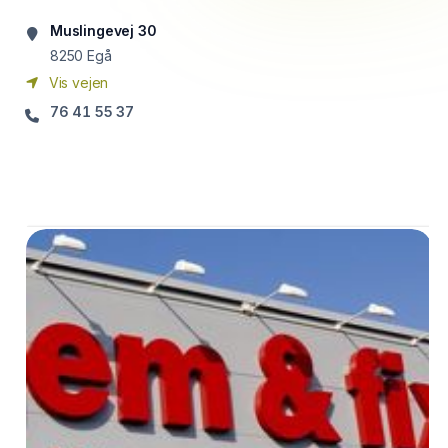
Muslingevej 30
8250
Egå
Vis vejen
76 41 55 37