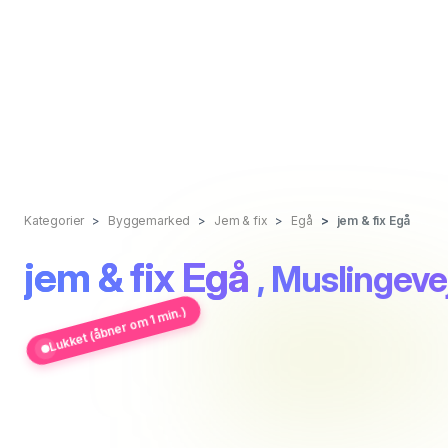
Kategorier
Byggemarked
Jem & fix
Egå
jem & fix Egå
jem & fix Egå
, Muslingeve
Lukket (åbner om 1 min.)