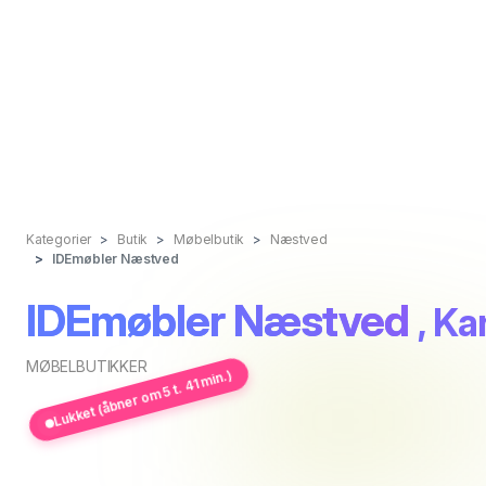
Kategorier
Butik
Møbelbutik
Næstved
IDEmøbler Næstved
IDEmøbler Næstved
, Ka
MØBELBUTIKKER
Lukket (åbner om 5 t. 41 min.)