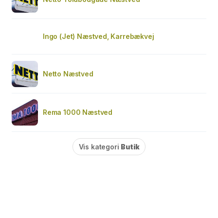
Ingo (Jet) Næstved, Karrebækvej
Netto Næstved
Rema 1000 Næstved
Vis kategori
Butik