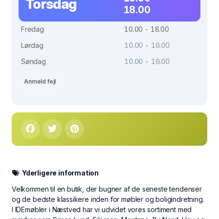
Torsdag
18.00
Fredag
10.00 - 18.00
Lørdag
10.00 - 16.00
Søndag
10.00 - 16.00
Anmeld fejl
Yderligere information
Velkommen til en butik, der bugner af de seneste tendenser
og de bedste klassikere inden for møbler og boligindretning.
I IDEmøbler i Næstved har vi udvidet vores sortiment med