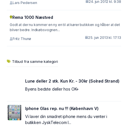
24. jun 2012 kl. 9:38
Lars Pedersen
Rema 1000 Næstved
Godt at der nu kommer en ny en til at kører butikken og håber at det
bliver bedre. Indkøbsvognen...
25. jun 2013 kl. 17:13
Fritz Thunø
Tilbud fra samme kategori
Lune deller 2 stk. Kun Kr. - 30kr (Solrød Strand)
Byens bedste deller hos OK+
Iphone Glas rep. nu !!! (København V)
Vi laver din smadret iphone mens du venter i
butikken JyskTelecom I...