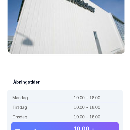
Åbningstider
Mandag
10.00 - 18.00
Tirsdag
10.00 - 18.00
Onsdag
10.00 - 18.00
10.00 -