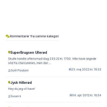
Kommentarer fra samme kategori
SuperBrugsen Ullerød
Skulle handle aftensmad idag 23.5.22 kl. 17.50. Ville have røgede
sild fra charcuterien, men der ...
23. maj 2022 kl. 19:33
Gurli Poulsen
Jysk Hillerød
Hey du jeg vil have!
04. apr 2012 kl. 16:54
Susan k