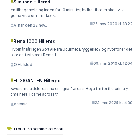
Skousen Hillerød
en tilbagemelding inden for 10 minutter, hvilket ikke er sket. vi vil
gerne vide om i har tænkt ...
25. nov 2020 kl. 18:22
Vi har den 22 nov...
Rema 1000 Hillerød
Hvornår får I igen Sort Ale fra Gourmet Bryggeriet ? og hvorfor er det
ikke en fast vare i Rema 1...
09. mar 2016 kl. 12:04
O Helsted
EL GIGANTEN Hillerød
Awesome article. casino en ligne francais Heya i'm for the primary
time here. I came across thi...
23. maj 2025 kl. 4:39
Antonia
Tilbud fra samme kategori