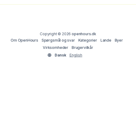
Copyright © 2026
openhours.dk
Om OpenHours
Spørgsmål og svar
Kategorier
Lande
Byer
Virksomheder
Brugervilkår
Dansk
English