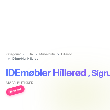
Kategorier
Butik
Møbelbutik
Hillerød
IDEmøbler Hillerød
IDEmøbler Hillerød
, Sigr
MØBELBUTIKKER
Lukket