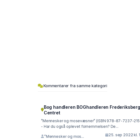
Kommentarer fra samme kategori
Bog handleren BOGhandleren Frederiksber
Centret
”Mennesker og mosevæsner” (ISBN 978-87-7237-215
- Har du også oplevet fornemmelsen? De...
25. sep 2022 kl. 
”Mennesker og mos...