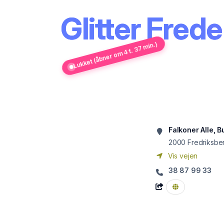
Glitter Fred
Lukket (åbner om 4 t. 37 min.)
Falkoner Alle, B
2000
Fredriksbe
Vis vejen
38 87 99 33