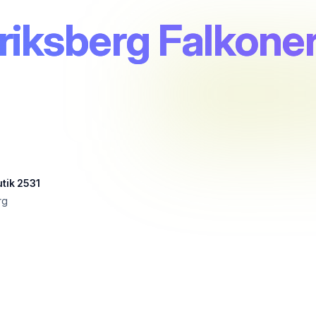
eriksberg Falkoner
utik 2531
rg