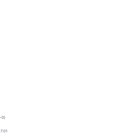
g
-0)
17:01