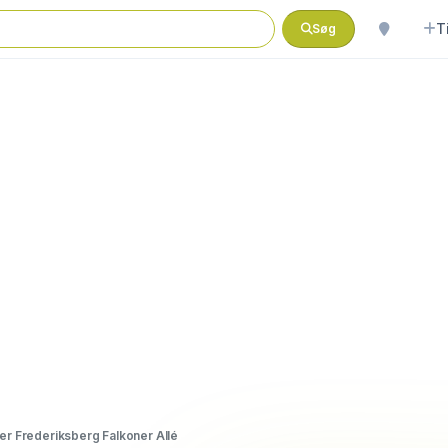
T
Søg
tter Frederiksberg Falkoner Allé