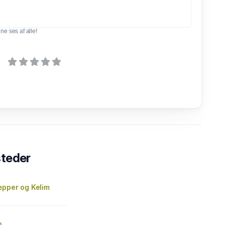
e ses af alle!
steder
æpper og Kelim
n