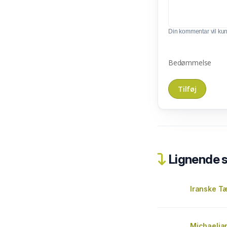
Din kommentar vil kunn
Bedømmelse
Lignende 
Iranske T
Michaelja