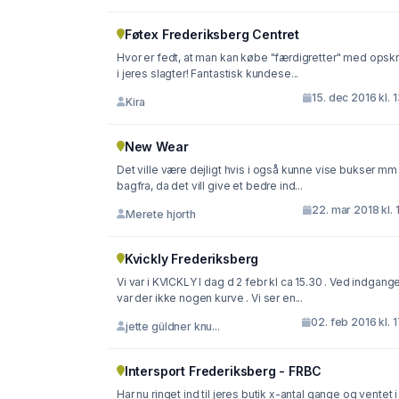
Føtex Frederiksberg Centret
Hvor er fedt, at man kan købe "færdigretter" med opskr
i jeres slagter! Fantastisk kundese...
15. dec 2016 kl. 
Kira
New Wear
Det ville være dejligt hvis i også kunne vise bukser mm
bagfra, da det vill give et bedre ind...
22. mar 2018 kl. 
Merete hjorth
Kvickly Frederiksberg
Vi var i KVICKLY I dag d 2 febr kl ca 15.30 . Ved indgangen
var der ikke nogen kurve . Vi ser en...
02. feb 2016 kl. 
jette güldner knu...
Intersport Frederiksberg - FRBC
Har nu ringet ind til jeres butik x-antal gange og ventet i