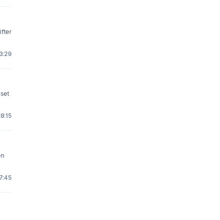
ifter
13:29
 set
18:15
17:45