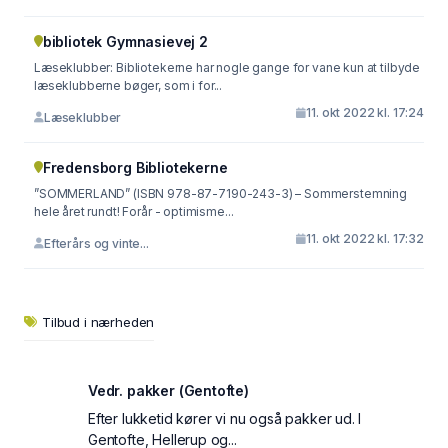
bibliotek Gymnasievej 2
Læseklubber: Bibliotekerne har nogle gange for vane kun at tilbyde
læseklubberne bøger, som i for...
11. okt 2022 kl. 17:24
Læseklubber
Fredensborg Bibliotekerne
”SOMMERLAND” (ISBN 978-87-7190-243-3) – Sommerstemning
hele året rundt! Forår - optimisme...
11. okt 2022 kl. 17:32
Efterårs og vinte...
Tilbud i nærheden
Vedr. pakker (Gentofte)
Efter lukketid kører vi nu også pakker ud. I
Gentofte, Hellerup og...