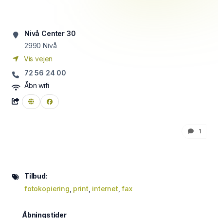
Nivå Center 30
2990
Nivå
Vis vejen
72 56 24 00
Åbn wifi
1
Tilbud:
fotokopiering
,
print
,
internet
,
fax
Åbningstider