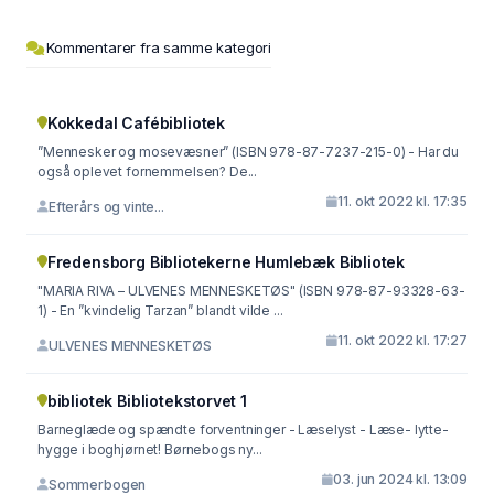
Kommentarer fra samme kategori
Kokkedal Cafébibliotek
”Mennesker og mosevæsner” (ISBN 978-87-7237-215-0) - Har du
også oplevet fornemmelsen? De...
11. okt 2022 kl. 17:35
Efterårs og vinte...
Fredensborg Bibliotekerne Humlebæk Bibliotek
"MARIA RIVA – ULVENES MENNESKETØS" (ISBN 978-87-93328-63-
1) - En ”kvindelig Tarzan” blandt vilde ...
11. okt 2022 kl. 17:27
ULVENES MENNESKETØS
bibliotek Bibliotekstorvet 1
Barneglæde og spændte forventninger - Læselyst - Læse- lytte-
hygge i boghjørnet! Børnebogs ny...
03. jun 2024 kl. 13:09
Sommerbogen