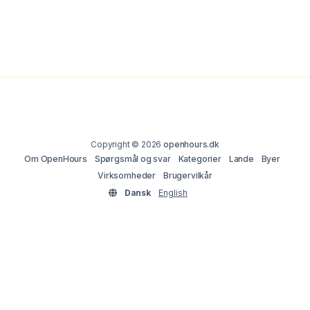
Copyright © 2026
openhours.dk
Om OpenHours
Spørgsmål og svar
Kategorier
Lande
Byer
Virksomheder
Brugervilkår
Dansk
English