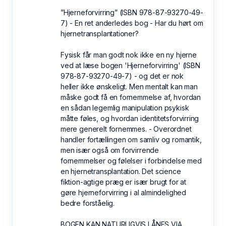
”Hjerneforvirring” (ISBN 978-87-93270-49-
7) - En ret anderledes bog - Har du hørt om
hjernetransplantationer?
Fysisk får man godt nok ikke en ny hjerne
ved at læse bogen 'Hjerneforvirring' (ISBN
978-87-93270-49-7) - og det er nok
heller ikke ønskeligt. Men mentalt kan man
måske godt få en fornemmelse af, hvordan
en sådan legemlig manipulation psykisk
måtte føles, og hvordan identitetsforvirring
mere generelt fornemmes. - Overordnet
handler fortællingen om samliv og romantik,
men især også om forvirrende
fornemmelser og følelser i forbindelse med
en hjernetransplantation. Det science
fiktion-agtige præg er især brugt for at
gøre hjerneforvirring i al almindelighed
bedre forståelig.
BOGEN KAN NATURLIGVIS LÅNES VIA