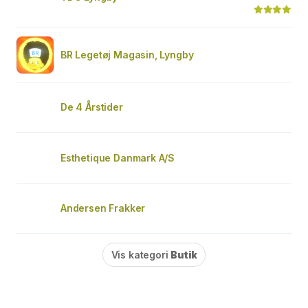
BR Legetøj Magasin, Lyngby
De 4 Årstider
Esthetique Danmark A/S
Andersen Frakker
Vis kategori
Butik