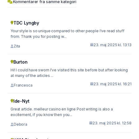
Kommentarer fra samme kategori
TDC Lyngby
Your style is so unique compared to other people I've read stuff
from. Thank you for posting w...
23. maj 2025 kl. 13:13
Zita
Burton
Hi! I could have sworn I've visited this site before but after looking
at many of the articles ...
23. maj 2025 kl. 16:21
Francesca
Ide-Nyt
Great article. meilleur casino en ligne Post writing is also a
excitement, if you know then you...
23. maj 2025 kl. 12:58
Debora