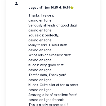
Jayson
11. jun 2025 kl. 10:19
Thanks. I value it!
casino en ligne
Seriously all kinds of good data!
casino en ligne
You said it perfectly..
casino en ligne
Many thanks. Useful stuff!
casino en ligne
Whoa lots of excellent data!
casino en ligne
Kudos! Very good stuff!
casino en ligne
Terrific data, Thank you!
casino en ligne
Kudos. Quite a lot of forum posts.
casino en ligne
Amazing a lot of excellent facts!
casino en ligne francais
This is nicely expressed. !