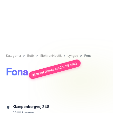
Kategorier
Butik
Elektronikbutik
Lyngby
Fona
Lukket (åbner om 2 t. 38 min.)
Fona
Klampenborgvej 248
2800
Lyngby