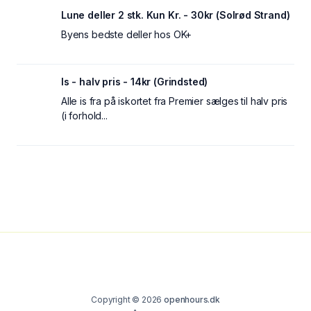
Lune deller 2 stk. Kun Kr. - 30kr (Solrød Strand)
Byens bedste deller hos OK+
Is - halv pris - 14kr (Grindsted)
Alle is fra på iskortet fra Premier sælges til halv pris
(i forhold...
Copyright © 2026
openhours.dk