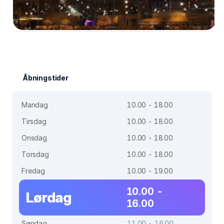
Åbningstider
Mandag
10.00 - 18.00
Tirsdag
10.00 - 18.00
Onsdag
10.00 - 18.00
Torsdag
10.00 - 18.00
Fredag
10.00 - 19.00
10.00 -
Lørdag
16.00
Søndag
11.00 - 16.00