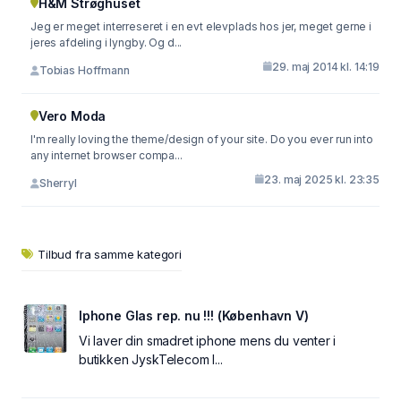
H&M Strøghuset
Jeg er meget interreseret i en evt elevplads hos jer, meget gerne i
jeres afdeling i lyngby. Og d...
29. maj 2014 kl. 14:19
Tobias Hoffmann
Vero Moda
I'm really loving the theme/design of your site. Do you ever run into
any internet browser compa...
23. maj 2025 kl. 23:35
Sherryl
Tilbud fra samme kategori
Iphone Glas rep. nu !!! (København V)
Vi laver din smadret iphone mens du venter i
butikken JyskTelecom I...