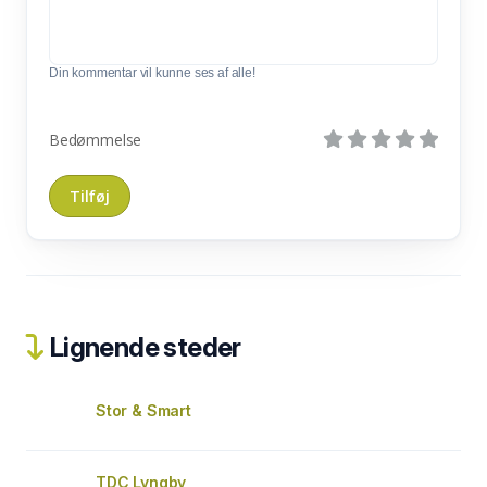
Din kommentar vil kunne ses af alle!
Bedømmelse
Lignende steder
Stor & Smart
TDC Lyngby