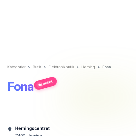
Kategorier
Butik
Elektronikbutik
Herning
Fona
Fona
Lukket
Herningscentret
7400
Herning