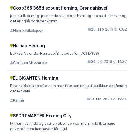
Coop365 365discount Herning, Grøndahlsvej
jers butik er megt pænt inde vente og i har meget plas til aller var og
det er også godt der komm...
26. sep 2013 kl. 0:02
Henrik Nikolajsen
Humac Herning
Lukket! Nu er der Humac A/S i stedet for (70215353)
04. okt 2016 kl. 14:37
Gianluca Mazzarolo
EL GIGANTEN Herning
Bliver sidste køb eftersom man ikke kan ringe til butikken angående
defekt vare.
13. feb 2023 kl. 12:44
Karina
SPORTMASTER Herning City
Min søn var inde og skulle købe nye sko, men i ville ik ta hans
gavekort som han havde fået i jul...