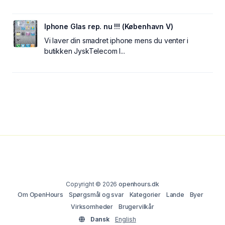
Iphone Glas rep. nu !!! (København V)
Vi laver din smadret iphone mens du venter i
butikken JyskTelecom I...
Copyright © 2026
openhours.dk
Om OpenHours
Spørgsmål og svar
Kategorier
Lande
Byer
Virksomheder
Brugervilkår
Dansk
English