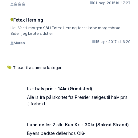
01. sep 2015 kl. 17:27
😁😁😁
Føtex Herning
Hej. Var til morgen 9/4 i Føtex Herning for at købe morgenbrød.
Siden jeg købte sidst er ...
15. apr 2017 kl. 6:20
Maren
Tilbud fra samme kategori
Is - halv pris - 14kr (Grindsted)
Alle is fra på iskortet fra Premier sælges til halv pris
(i forhold...
Lune deller 2 stk. Kun Kr. - 30kr (Solrød Strand)
Byens bedste deller hos OK+