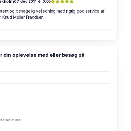
irkholm
07. dec 2011 kl. 0:05
ent og behagelig vejledning med rigtig god service af
r Knud Møller Frandsen.
din oplevelse med eller besøg på
e ses af alle!