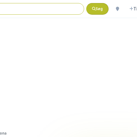
T
Søg
ona