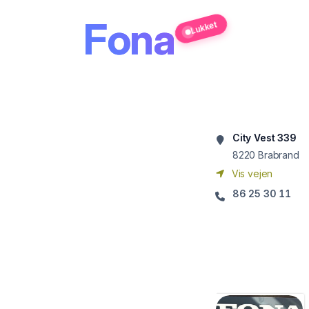
Fona
Lukket
City Vest 339
8220
Brabrand
Vis vejen
86 25 30 11