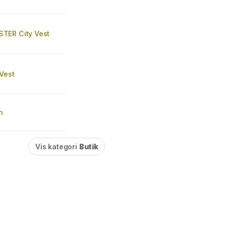
TER City Vest
 Vest
n
Vis kategori
Butik