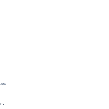
12:06
gne