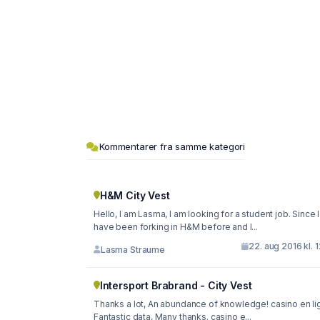
Kommentarer fra samme kategori
H&M City Vest
Hello, I am Lasma, I am looking for a student job. Since I
have been forking in H&M before and I...
22. aug 2016 kl. 
Lasma Straume
Intersport Brabrand - City Vest
Thanks a lot, An abundance of knowledge! casino en li
Fantastic data, Many thanks. casino e...