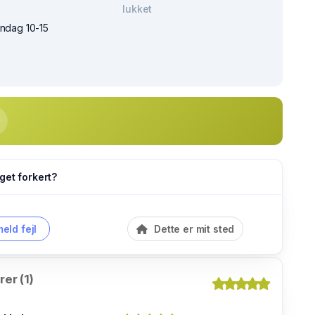
lukket
øndag 10-15
get forkert?
eld fejl
Dette er mit sted
er (1)