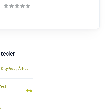
steder
 City-Vest, Århus
Vest
s