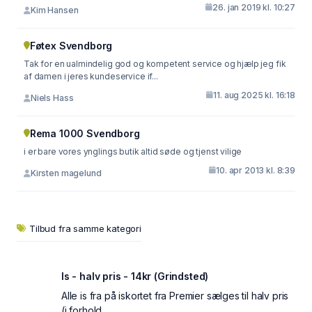
26. jan 2019 kl. 10:27
Kim Hansen
Føtex Svendborg
Tak for en ualmindelig god og kompetent service og hjælp jeg fik
af damen i jeres kundeservice if...
11. aug 2025 kl. 16:18
Niels Hass
Rema 1000 Svendborg
i er bare vores ynglings butik altid søde og tjenst vilige
10. apr 2013 kl. 8:39
Kirsten magelund
Tilbud fra samme kategori
Is - halv pris - 14kr (Grindsted)
Alle is fra på iskortet fra Premier sælges til halv pris
(i forhold...