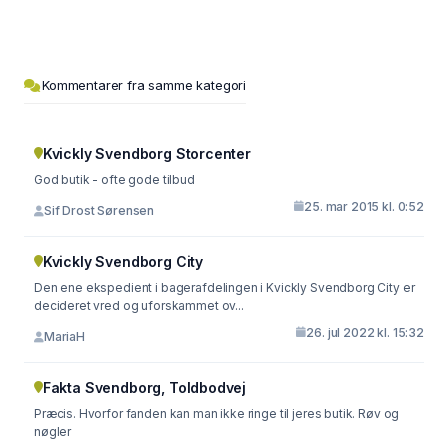
Kommentarer fra samme kategori
Kvickly Svendborg Storcenter
God butik - ofte gode tilbud
25. mar 2015 kl. 0:52
Sif Drost Sørensen
Kvickly Svendborg City
Den ene ekspedient i bagerafdelingen i Kvickly Svendborg City er
decideret vred og uforskammet ov...
26. jul 2022 kl. 15:32
MariaH
Fakta Svendborg, Toldbodvej
Præcis. Hvorfor fanden kan man ikke ringe til jeres butik. Røv og
nøgler