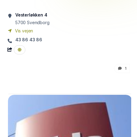
Vesterløkken 4
5700
Svendborg
Vis vejen
43 86 43 86
1