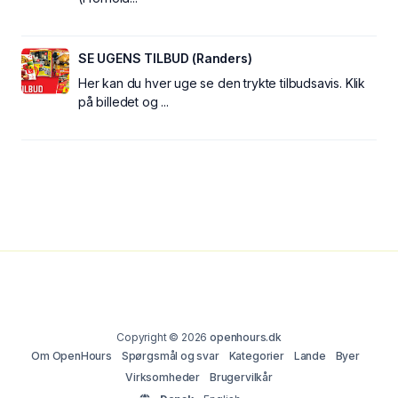
SE UGENS TILBUD (Randers)
Her kan du hver uge se den trykte tilbudsavis. Klik
på billedet og ...
Copyright © 2026
openhours.dk
Om OpenHours
Spørgsmål og svar
Kategorier
Lande
Byer
Virksomheder
Brugervilkår