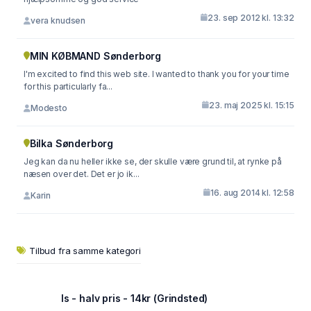
23. sep 2012 kl. 13:32
vera knudsen
MIN KØBMAND Sønderborg
I'm excited to find this web site. I wanted to thank you for your time
for this particularly fa...
23. maj 2025 kl. 15:15
Modesto
Bilka Sønderborg
Jeg kan da nu heller ikke se, der skulle være grund til, at rynke på
næsen over det. Det er jo ik...
16. aug 2014 kl. 12:58
Karin
Tilbud fra samme kategori
Is - halv pris - 14kr (Grindsted)