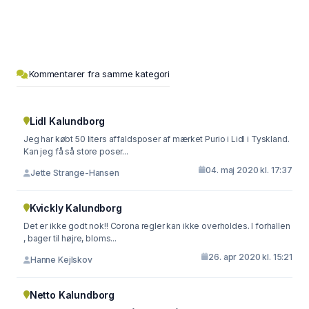
Kommentarer fra samme kategori
Lidl Kalundborg
Jeg har købt 50 liters affaldsposer af mærket Purio i Lidl i Tyskland.
Kan jeg få så store poser...
04. maj 2020 kl. 17:37
Jette Strange-Hansen
Kvickly Kalundborg
Det er ikke godt nok!! Corona regler kan ikke overholdes. I forhallen
, bager til højre, bloms...
26. apr 2020 kl. 15:21
Hanne Kejlskov
Netto Kalundborg