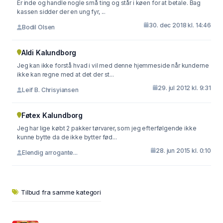
Er inde og handle nogle små ting og står i køen for at betale. Bag
kassen sidder der en ung fyr, ...
30. dec 2018 kl. 14:46
Bodil Olsen
Aldi Kalundborg
Jeg kan ikke forstå hvad i vil med denne hjemmeside når kunderne
ikke kan regne med at det der st...
29. jul 2012 kl. 9:31
Leif B. Chrisyiansen
Føtex Kalundborg
Jeg har lige købt 2 pakker tørvarer, som jeg efterfølgende ikke
kunne bytte da de ikke bytter fød...
28. jun 2015 kl. 0:10
Elendig arrogante...
Tilbud fra samme kategori