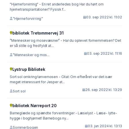
"Hjerneforvirring" - En ret anderledes bog Har du hørt om
hjernetransplantationer? Fysisk f...
03. sep 2022 kl. 11:02
"Hjerneforvirring"
bibliotek Tretommervej 31
”Mennesker og mosevæsner” - Har du oplevet fornemmelsen? Det
er så stille og fredfyldt at...
03. sep 2022 kl. 11:16
”Mennesker og mos...
Lystrup Bibliotek
Sort sol omkring tørvemosen - Citat: Om efteråret var det især
meget interessant for Jesper at...
26. sep 2022 kl. 13:29
Sort sol
bibliotek Nørreport 20
Barneglæde og spændte forventninger - Læselyst - Læse- lytte-
hygge i boghjørnet! Børnebogs ny...
03. jun 2024 kl. 13:13
Sommerbogen