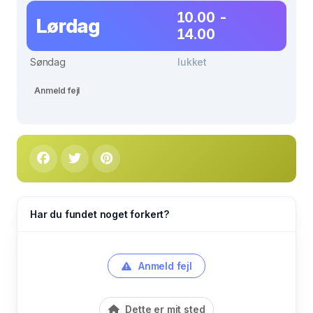
10.00 -
Lørdag
14.00
Søndag
lukket
Anmeld fejl
Har du fundet noget forkert?
Anmeld fejl
Dette er mit sted