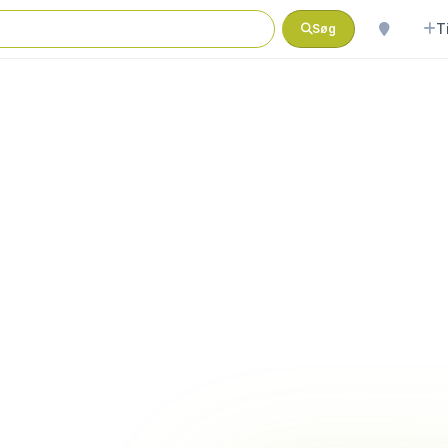
T
Søg