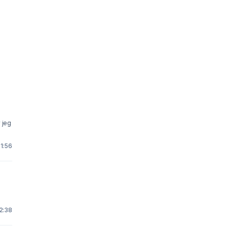
 jeg
21:56
12:38