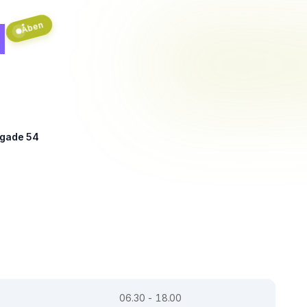
d
Åben
sgade 54
06.30 - 18.00