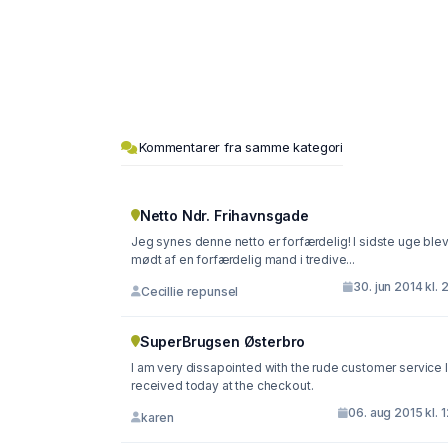
Kommentarer fra samme kategori
Netto Ndr. Frihavnsgade
Jeg synes denne netto er forfærdelig! I sidste uge blev
mødt af en forfærdelig mand i tredive...
30. jun 2014 kl. 
Cecillie repunsel
SuperBrugsen Østerbro
I am very dissapointed with the rude customer service I
received today at the checkout.
06. aug 2015 kl. 
karen