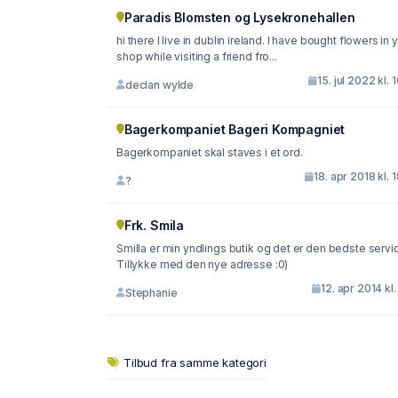
Paradis Blomsten og Lysekronehallen
hi there I live in dublin ireland. I have bought flowers in 
shop while visiting a friend fro...
15. jul 2022 kl. 
declan wylde
Bagerkompaniet Bageri Kompagniet
Bagerkompaniet skal staves i et ord.
18. apr 2018 kl. 
?
Frk. Smila
Smilla er min yndlings butik og det er den bedste servi
Tillykke med den nye adresse :0)
12. apr 2014 kl.
Stephanie
Tilbud fra samme kategori