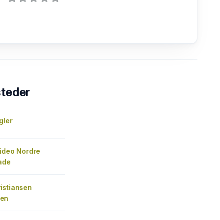
steder
gler
Video Nordre
ade
istiansen
en