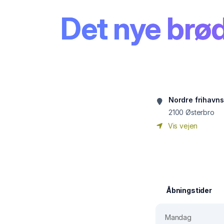
Det nye brø
Nordre frihavn
2100
Østerbro
Vis vejen
Åbningstider
Mandag