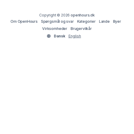
Copyright © 2026
openhours.dk
Om OpenHours
Spørgsmål og svar
Kategorier
Lande
Byer
Virksomheder
Brugervilkår
Dansk
English