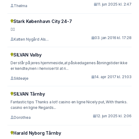
11. jun 2025 kl. 2:47
Thelma
Stark København City 24-7
👍🏼
03. jan 2016 kl. 17:28
Katten Nygård Als...
SILVAN Valby
Der står på jeres hjemmeside,at påskedagenes åbningstider ikke
er kendte,men i henviser til at ri...
14. apr 2017 kl. 21:03
Sildeøje
SILVAN Tårnby
Fantastic tips Thanks a lot! casino en ligne Nicely put, With thanks.
casino en ligne Regards...
12. jun 2025 kl. 2:06
Dorothea
Harald Nyborg Tårnby