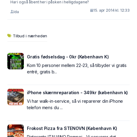
Har i også åbent her i påsken i helligdagene?
15. apr 2014 kl. 12:33
Ida
Tilbud i nærheden
Gratis fødselsdag - 0kr (København K)
Kom 10 personer mellem 22-23, så tilbyder vi gratis
entré, gratis b...
iPhone skærmreparation - 349kr (københavn k)
Vi har walk-in-service, så vi reparerer din iPhone
telefon mens du ...
Frokost Pizza fra STENOVN (København K)
Ristorante ITALIANO Pompei - Vi serverer det