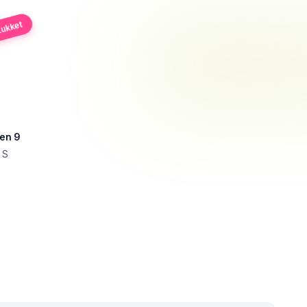
ukket
en 9
 S