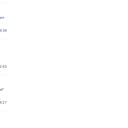
 en
 8:39
12:40
et"
14:27