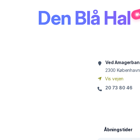
Den Blå Hal
L
Ved Amagerban
2300
København
Vis vejen
20 73 80 46
Åbningstider