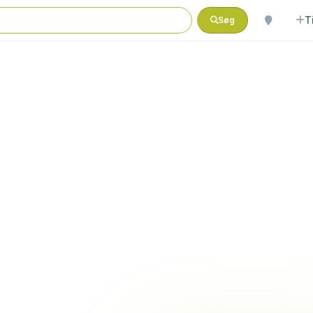
T
Søg