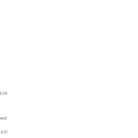
12:29
held
12:21