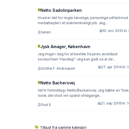
Netto Sadolinparken
Hvad er det for nogle tarvelige, personlige udfald mod
medarbejder i et utaknemmeligt job. Jeg...
10. nov 2013 kl.
Søren
Jysk Amager, København
Jeg ringer i dag for at bestille fra jeres avistilbud
sovesofaen "Havdrup" Jeg kan godt se at de...
27. apr 2014 kl. 
Dorthe.F. Andreasen
Netto Bachersvej
Var til formiddag i Netto/Backersvej. Jeg købte en "buk
roser, der stod i en spand v/indgange...
21. sep 2016 kl. 
Poul S
Tilbud fra samme kategori