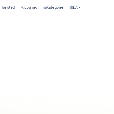
ilføj sted
Log ind
Kategorier
DA