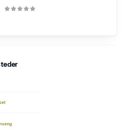
steder
set
inseng