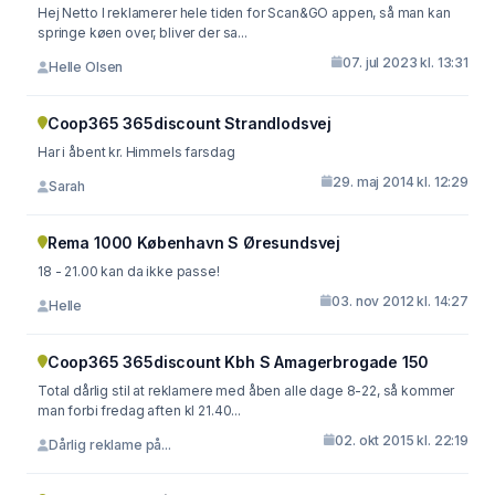
Hej Netto I reklamerer hele tiden for Scan&GO appen, så man kan
springe køen over, bliver der sa...
07. jul 2023 kl. 13:31
Helle Olsen
Coop365 365discount Strandlodsvej
Har i åbent kr. Himmels farsdag
29. maj 2014 kl. 12:29
Sarah
Rema 1000 København S Øresundsvej
18 - 21.00 kan da ikke passe!
03. nov 2012 kl. 14:27
Helle
Coop365 365discount Kbh S Amagerbrogade 150
Total dårlig stil at reklamere med åben alle dage 8-22, så kommer
man forbi fredag aften kl 21.40...
02. okt 2015 kl. 22:19
Dårlig reklame på...