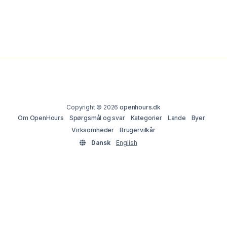
Copyright © 2026
openhours.dk
Om OpenHours
Spørgsmål og svar
Kategorier
Lande
Byer
Virksomheder
Brugervilkår
Dansk
English