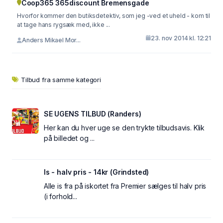
Coop365 365discount Bremensgade
Hvorfor kommer den butiksdetektiv, som jeg -ved et uheld - kom til
at tage hans rygsæk med, ikke ...
23. nov 2014 kl. 12:21
Anders Mikael Mor...
Tilbud fra samme kategori
SE UGENS TILBUD (Randers)
Her kan du hver uge se den trykte tilbudsavis. Klik
på billedet og ...
Is - halv pris - 14kr (Grindsted)
Alle is fra på iskortet fra Premier sælges til halv pris
(i forhold...