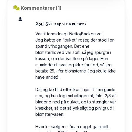
Kommentarer (1)
Poul S
21. sep 2016 kl. 14:27
Var til formiddag i Netto/Backersvej.
Jeg købte en "buket" roser, der stod i en
spand v/indgangen. Det ene
blomsterhoved var sort, så jeg spurgte i
kassen, om der var flere på lager. Hun
mumlede et svar jeg ikke forstod, så jeg
betalte 25,- for blomsterne (jeg skulle ikke
have andet).
Da jeg kort tid efter kom hjem til min gamle
mor, og hun tog emballagen af, faldt 2/3 af
bladene ned på gulvet, og to stængler var
knækket, så det så ynkeligt og pinligt ud i
blomstervasen.
Hvorfor sælger i sådan noget gammelt,