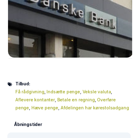
Tilbud:
Få rådgivning
,
Indsætte penge
,
Veksle valuta
,
Aflevere kontanter
,
Betale en regning
,
Overføre
penge
,
Hæve penge
,
Afdelingen har kørestolsadgang
Åbningstider