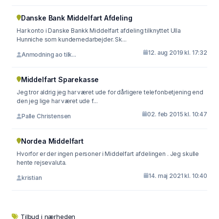
Danske Bank Middelfart Afdeling
Har konto i Danske Bankk Middelfart afdeling tilknyttet Ulla
Hunniche som kundemedarbejder. Sk...
12. aug 2019 kl. 17:32
Anmodning ao tilk...
Middelfart Sparekasse
Jeg tror aldrig jeg har været ude for dårligere telefonbetjening end
den jeg lige har været ude f...
02. feb 2015 kl. 10:47
Palle Christensen
Nordea Middelfart
Hvorfor er der ingen personer i Middelfart afdelingen . Jeg skulle
hente rejsevaluta.
14. maj 2021 kl. 10:40
kristian
Tilbud i nærheden