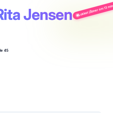
Lukket (åbner om 13 min
Rita Jensen
le 45