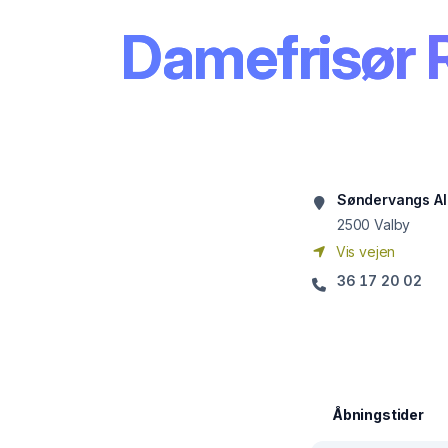
Damefrisør 
Søndervangs Al
2500
Valby
Vis vejen
36 17 20 02
Åbningstider