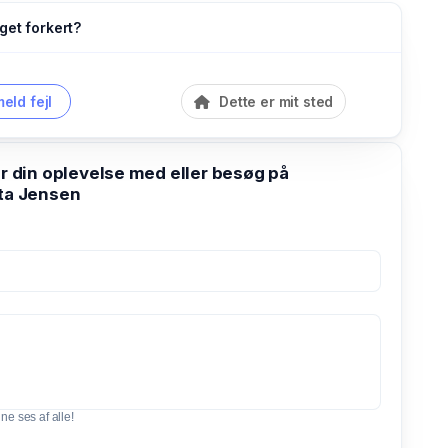
get forkert?
eld fejl
Dette er mit sted
din oplevelse med eller besøg på
ita Jensen
e ses af alle!