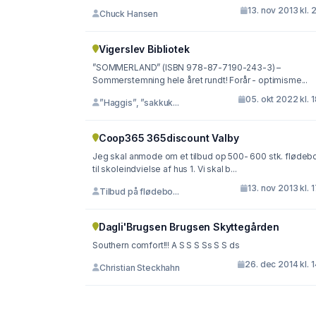
13. nov 2013 kl. 
Chuck Hansen
Vigerslev Bibliotek
”SOMMERLAND” (ISBN 978-87-7190-243-3) –
Sommerstemning hele året rundt! Forår - optimisme...
05. okt 2022 kl. 
”Haggis”, ”sakkuk...
Coop365 365discount Valby
Jeg skal anmode om et tilbud op 500- 600 stk. flødebo
til skoleindvielse af hus 1. Vi skal b...
13. nov 2013 kl. 
Tilbud på flødebo...
Dagli'Brugsen Brugsen Skyttegården
Southern comfort!!! A S S S Ss S S ds
26. dec 2014 kl. 
Christian Steckhahn