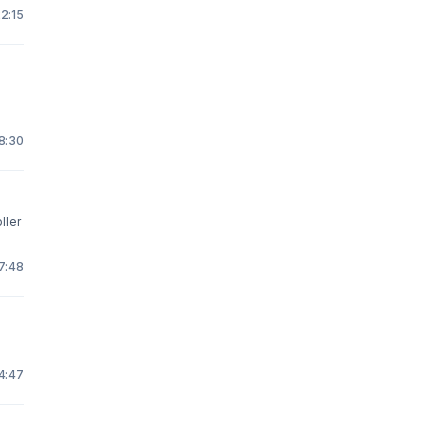
22:15
18:30
ller
17:48
14:47