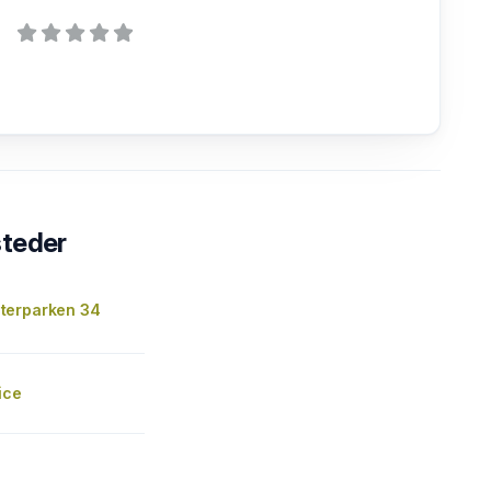
steder
terparken 34
ice