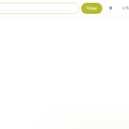
T
Søg