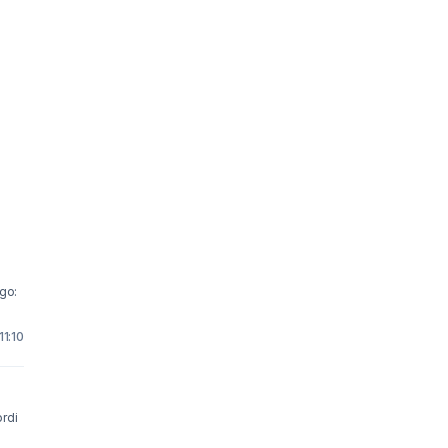
 go:
11:10
ordi