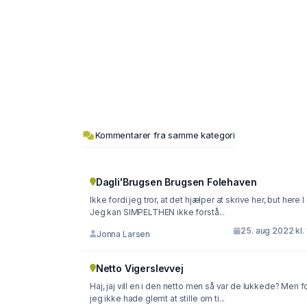
Kommentarer fra samme kategori
Dagli'Brugsen Brugsen Folehaven
Ikke fordi jeg tror, at det hjælper at skrive her, but here I
Jeg kan SIMPELTHEN ikke forstå...
25. aug 2022 kl. 
Jonna Larsen
Netto Vigerslevvej
Haj, jaj vill en i den netto men så var de lukkede? Men f
jeg ikke hade glemt at stille om ti...