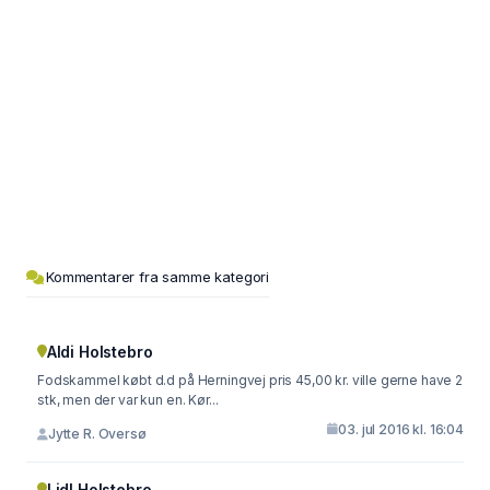
Kommentarer fra samme kategori
Aldi Holstebro
Fodskammel købt d.d på Herningvej pris 45,00 kr. ville gerne have 2
stk, men der var kun en. Kør...
03. jul 2016 kl. 16:04
Jytte R. Oversø
Lidl Holstebro