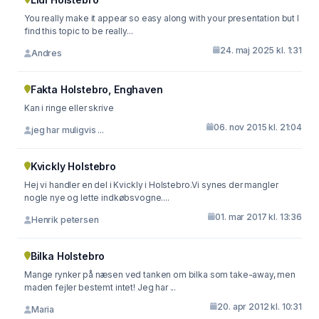
You really make it appear so easy along with your presentation but I
find this topic to be really...
24. maj 2025 kl. 1:31
Andres
Fakta Holstebro, Enghaven
Kan i ringe eller skrive
06. nov 2015 kl. 21:04
jeg har muligvis ...
Kvickly Holstebro
Hej vi handler en del i Kvickly i Holstebro.Vi synes der mangler
nogle nye og lette indkøbsvogne....
01. mar 2017 kl. 13:36
Henrik petersen
Bilka Holstebro
Mange rynker på næsen ved tanken om bilka som take-away, men
maden fejler bestemt intet! Jeg har ...
20. apr 2012 kl. 10:31
Maria