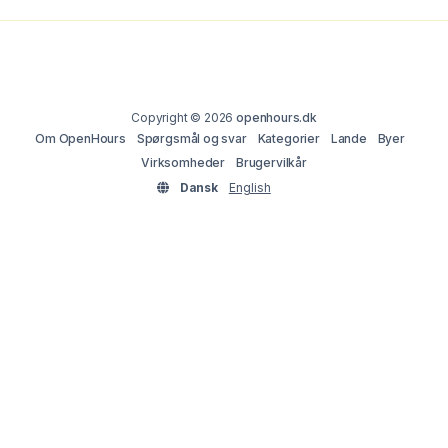
Copyright © 2026
openhours.dk
Om OpenHours
Spørgsmål og svar
Kategorier
Lande
Byer
Virksomheder
Brugervilkår
Dansk
English