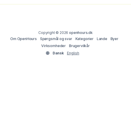
Copyright © 2026
openhours.dk
Om OpenHours
Spørgsmål og svar
Kategorier
Lande
Byer
Virksomheder
Brugervilkår
Dansk
English