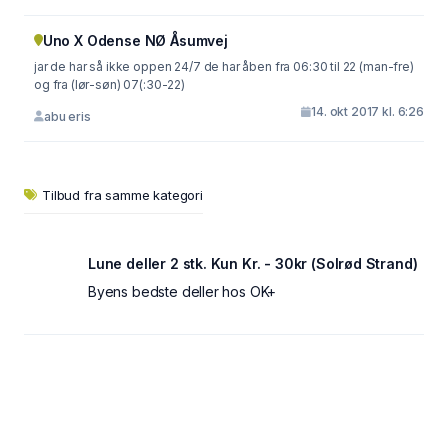
Uno X Odense NØ Åsumvej
jar de har så ikke oppen 24/7 de har åben fra 06:30 til 22 (man-fre)
og fra (lør-søn) 07(:30-22)
14. okt 2017 kl. 6:26
abu eris
Tilbud fra samme kategori
Lune deller 2 stk. Kun Kr. - 30kr (Solrød Strand)
Byens bedste deller hos OK+