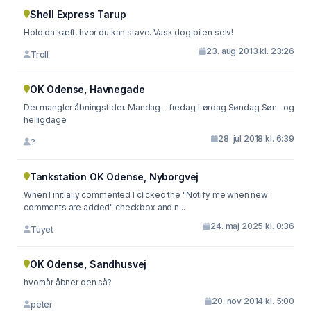
Shell Express Tarup
Hold da kæft, hvor du kan stave. Vask dog bilen selv!
23. aug 2013 kl. 23:26
Troll
OK Odense, Havnegade
Der mangler åbningstider. Mandag - fredag Lørdag Søndag Søn- og
helligdage
28. jul 2018 kl. 6:39
?
Tankstation OK Odense, Nyborgvej
When I initially commented I clicked the "Notify me when new
comments are added" checkbox and n...
24. maj 2025 kl. 0:36
Tuyet
OK Odense, Sandhusvej
hvornår åbner den så?
20. nov 2014 kl. 5:00
peter