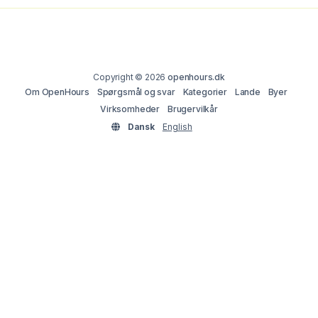
Copyright © 2026
openhours.dk
Om OpenHours
Spørgsmål og svar
Kategorier
Lande
Byer
Virksomheder
Brugervilkår
Dansk
English