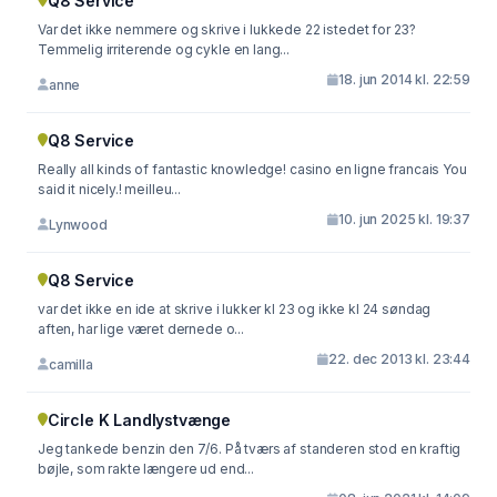
Q8 Service
Var det ikke nemmere og skrive i lukkede 22 istedet for 23?
Temmelig irriterende og cykle en lang...
18. jun 2014 kl. 22:59
anne
Q8 Service
Really all kinds of fantastic knowledge! casino en ligne francais You
said it nicely.! meilleu...
10. jun 2025 kl. 19:37
Lynwood
Q8 Service
var det ikke en ide at skrive i lukker kl 23 og ikke kl 24 søndag
aften, har lige været dernede o...
22. dec 2013 kl. 23:44
camilla
Circle K Landlystvænge
Jeg tankede benzin den 7/6. På tværs af standeren stod en kraftig
bøjle, som rakte længere ud end...