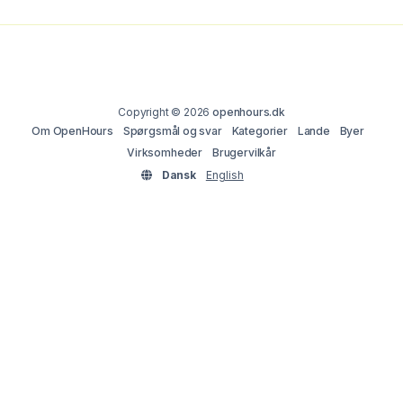
Copyright © 2026
openhours.dk
Om OpenHours
Spørgsmål og svar
Kategorier
Lande
Byer
Virksomheder
Brugervilkår
Dansk
English