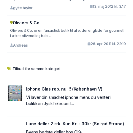
13. maj 2012 kl. 3:17
gytte taylor
Oliviers & Co.
Oliviers & Co. er en fantastisk butik til alle, der er glade for gourmet!
Lækre olivenolier, bals...
26. apr 2011 kl. 22:19
Andreas
Tilbud fra samme kategori
Iphone Glas rep. nu !!! (København V)
Vi laver din smadret iphone mens du venter i
butikken JyskTelecom I...
Lune deller 2 stk. Kun Kr. - 30kr (Solrød Strand)
Byens bedste deller hos OK+