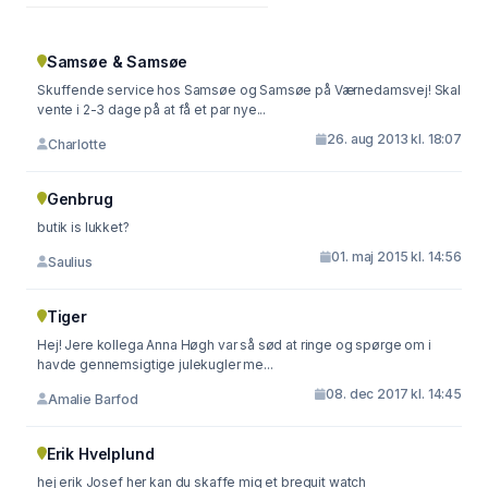
Samsøe & Samsøe
Skuffende service hos Samsøe og Samsøe på Værnedamsvej! Skal
vente i 2-3 dage på at få et par nye...
26. aug 2013 kl. 18:07
Charlotte
Genbrug
butik is lukket?
01. maj 2015 kl. 14:56
Saulius
Tiger
Hej! Jere kollega Anna Høgh var så sød at ringe og spørge om i
havde gennemsigtige julekugler me...
08. dec 2017 kl. 14:45
Amalie Barfod
Erik Hvelplund
hej erik Josef her kan du skaffe mig et breguit watch