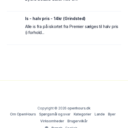
Is - halv pris - 14kr (Grindsted)
Alle is fra på iskortet fra Premier sælges til halv pris
(i forhold...
Copyright © 2026
openhours.dk
Om OpenHours
Spørgsmål og svar
Kategorier
Lande
Byer
Virksomheder
Brugervilkår