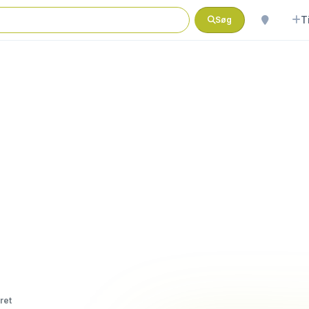
T
Søg
ret