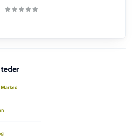
steder
i Marked
en
ag