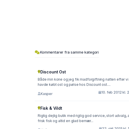
Kommentarer fra samme kategori
Discount Ost
Både min kone og jeg fik madforgiftning natten efter vi
havde købt ost og pølse hos Discount ost....
10. feb 2012 kl. 
Kasper
Fisk & Vildt
Rigtig dejlig butik med rigtig god service, stort udvalg, a
frisk fisk og altid en glad bemær...
22. okt 2015 kl. 