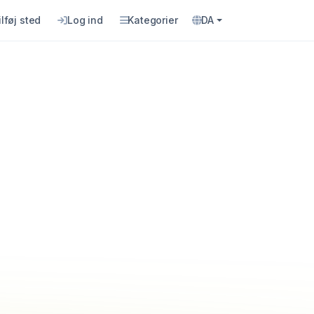
ilføj sted
Log ind
Kategorier
DA