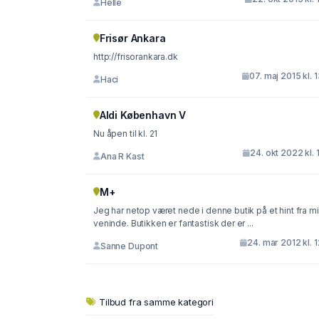
Helle
Frisør Ankara
http://frisorankara.dk
07. maj 2015 kl. 
Haci
Aldi København V
Nu åpen til kl. 21
24. okt 2022 kl. 
Ana R Kast
M+
Jeg har netop været nede i denne butik på et hint fra m
veninde. Butikken er fantastisk der er ...
24. mar 2012 kl. 
Sanne Dupont
Tilbud fra samme kategori