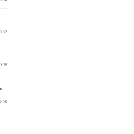
13:37
19:19
in
12:05