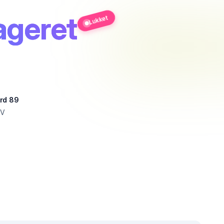
ageret
Lukket
rd 89
 V