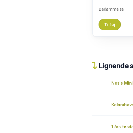
Bedømmelse
Lignende 
Nes's Min
Kolonihav
1 års føsd