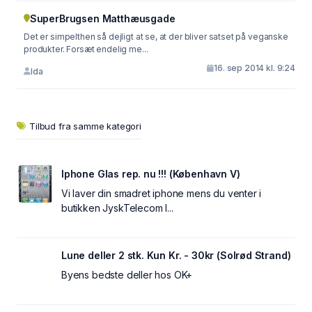
SuperBrugsen Matthæusgade
Det er simpelthen så dejligt at se, at der bliver satset på veganske
produkter. Forsæt endelig me...
16. sep 2014 kl. 9:24
Ida
Tilbud fra samme kategori
Iphone Glas rep. nu !!! (København V)
Vi laver din smadret iphone mens du venter i
butikken JyskTelecom I...
Lune deller 2 stk. Kun Kr. - 30kr (Solrød Strand)
Byens bedste deller hos OK+