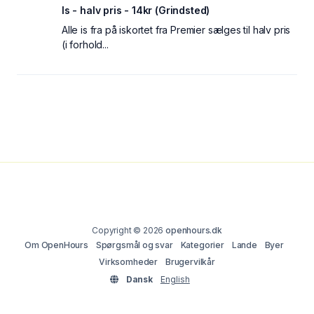
Is - halv pris - 14kr (Grindsted)
Alle is fra på iskortet fra Premier sælges til halv pris
(i forhold...
Copyright © 2026
openhours.dk
Om OpenHours
Spørgsmål og svar
Kategorier
Lande
Byer
Virksomheder
Brugervilkår
Dansk
English