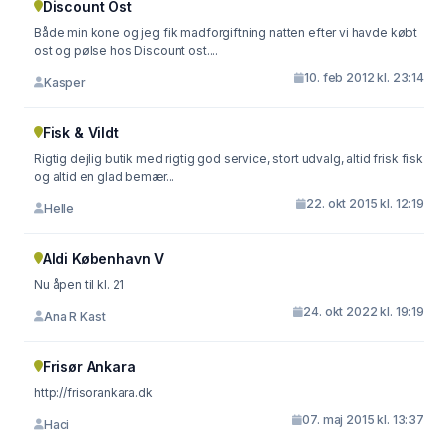
Discount Ost
Både min kone og jeg fik madforgiftning natten efter vi havde købt
ost og pølse hos Discount ost....
10. feb 2012 kl. 23:14
Kasper
Fisk & Vildt
Rigtig dejlig butik med rigtig god service, stort udvalg, altid frisk fisk
og altid en glad bemær...
22. okt 2015 kl. 12:19
Helle
Aldi København V
Nu åpen til kl. 21
24. okt 2022 kl. 19:19
Ana R Kast
Frisør Ankara
http://frisorankara.dk
07. maj 2015 kl. 13:37
Haci