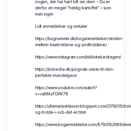
nogen, der har hørt lidt om dem. – Du er
derfor en meget ”heldig kartoffel” – som
man siger.
Lidt anmeldelser og omtaler:
https://bogrummet.dk/boganmeldelser/striden-
mellem-traetroldene-og-jordtroldene/
https://www.instagram.com/bibliotekardragen/
https://bobedre.dk/jul/gode-ideer-til-den-
perfekte-mandelgave
https://www.youtube.com/watch?
v=caMAzFDiW78
https://ullamariasklasser.blogspot.com/2019/06/trol
og-trolde-i-svb-det-er.html
https://www.boganmeldelse.com/8794162689den