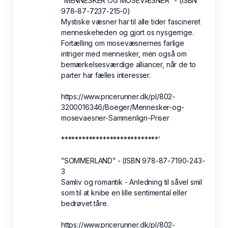
”MENNESKER OG MOSEVÆSNER” - (ISBN
978-87-7237-215-0)
Mystiske væsner har til alle tider fascineret
menneskeheden og gjort os nysgerrige.
Fortælling om mosevæsnernes farlige
intriger med mennesker, men også om
bemærkelsesværdige alliancer, når de to
parter har fælles interesser.
https://www.pricerunner.dk/pl/802-
3200016346/Boeger/Mennesker-og-
mosevaesner-Sammenlign-Priser
****************************’
”SOMMERLAND” - (ISBN 978-87-7190-243-
3
Samliv og romantik - Anledning til såvel smil
som til at knibe en lille sentimental eller
bedrøvet tåre.
https://www.pricerunner.dk/pl/802-