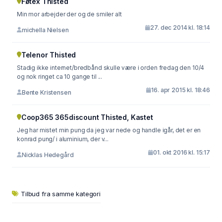
Føtex Thisted
Min mor arbejder der og de smiler alt
27. dec 2014 kl. 18:14
michella Nielsen
Telenor Thisted
Stadig ikke internet/bredbånd skulle være i orden fredag den 10/4
og nok ringet ca 10 gange til ...
16. apr 2015 kl. 18:46
Bente Kristensen
Coop365 365discount Thisted, Kastet
Jeg har mistet min pung da jeg var nede og handle igår, det er en
konrad pung/ i aluminium, der v...
01. okt 2016 kl. 15:17
Nicklas Hedegård
Tilbud fra samme kategori