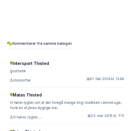
Kommentarer fra samme kategori
Intersport Thisted
god butik
01. feb 2014 kl. 11:48
christoffer
Matas Thisted
Vi hører rygter, om at der foregå mange ting i butikken i denne uge,
fordi en af jeres dygtige me...
23. mar 2015 kl. 7:11
Vi hører rygter, ...