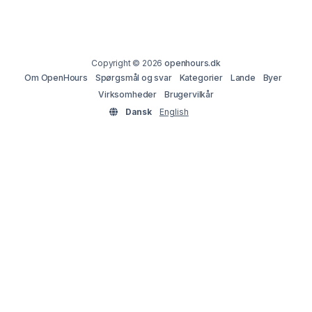
Copyright © 2026
openhours.dk
Om OpenHours
Spørgsmål og svar
Kategorier
Lande
Byer
Virksomheder
Brugervilkår
Dansk
English