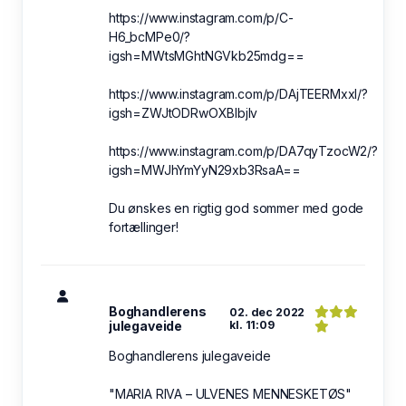
https://www.instagram.com/p/C-
H6_bcMPe0/?
igsh=MWtsMGhtNGVkb25mdg==
https://www.instagram.com/p/DAjTEERMxxI/?
igsh=ZWJtODRwOXBlbjlv
https://www.instagram.com/p/DA7qyTzocW2/?
igsh=MWJhYmYyN29xb3RsaA==
Du ønskes en rigtig god sommer med gode
fortællinger!
Boghandlerens
02. dec 2022
julegaveide
kl. 11:09
Boghandlerens julegaveide
"MARIA RIVA – ULVENES MENNESKETØS"