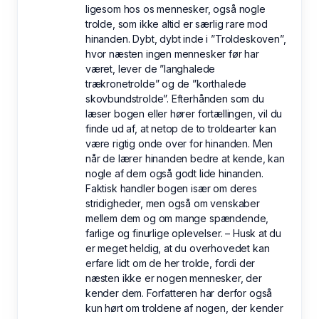
ligesom hos os mennesker, også nogle
trolde, som ikke altid er særlig rare mod
hinanden. Dybt, dybt inde i ”Troldeskoven”,
hvor næsten ingen mennesker før har
været, lever de ”langhalede
trækronetrolde” og de ”korthalede
skovbundstrolde”. Efterhånden som du
læser bogen eller hører fortællingen, vil du
finde ud af, at netop de to troldearter kan
være rigtig onde over for hinanden. Men
når de lærer hinanden bedre at kende, kan
nogle af dem også godt lide hinanden.
Faktisk handler bogen især om deres
stridigheder, men også om venskaber
mellem dem og om mange spændende,
farlige og finurlige oplevelser. – Husk at du
er meget heldig, at du overhovedet kan
erfare lidt om de her trolde, fordi der
næsten ikke er nogen mennesker, der
kender dem. Forfatteren har derfor også
kun hørt om troldene af nogen, der kender