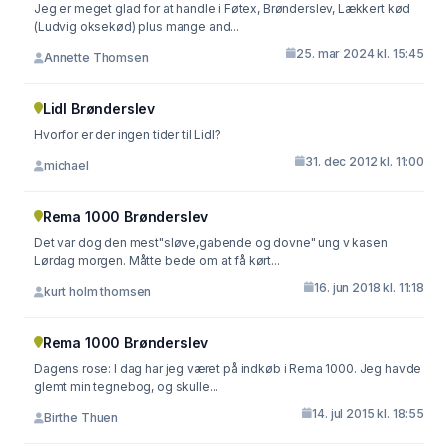
Jeg er meget glad for at handle i Føtex, Brønderslev, Lækkert kød
(Ludvig oksekød) plus mange and...
25. mar 2024 kl. 15:45
Annette Thomsen
Lidl Brønderslev
Hvorfor er der ingen tider til Lidl?
31. dec 2012 kl. 11:00
michael
Rema 1000 Brønderslev
Det var dog den mest"sløve,gabende og dovne" ung v kasen
Lørdag morgen. Måtte bede om at få kørt...
16. jun 2018 kl. 11:18
kurt holm thomsen
Rema 1000 Brønderslev
Dagens rose: I dag har jeg været på indkøb i Rema 1000. Jeg havde
glemt min tegnebog, og skulle...
14. jul 2015 kl. 18:55
Birthe Thuen