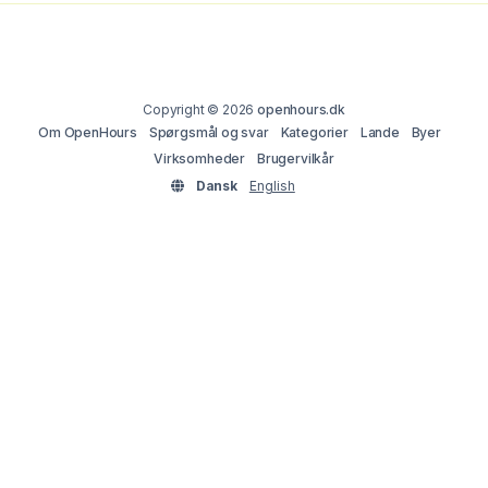
Copyright © 2026
openhours.dk
Om OpenHours
Spørgsmål og svar
Kategorier
Lande
Byer
Virksomheder
Brugervilkår
Dansk
English