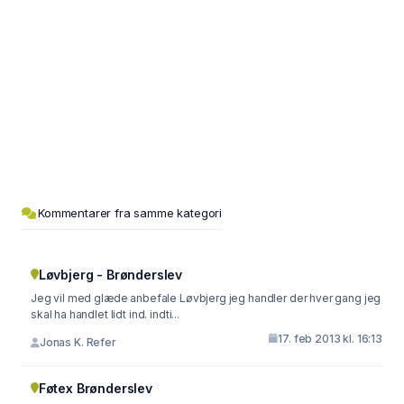
Kommentarer fra samme kategori
Løvbjerg - Brønderslev
Jeg vil med glæde anbefale Løvbjerg jeg handler der hver gang jeg
skal ha handlet lidt ind. indti...
17. feb 2013 kl. 16:13
Jonas K. Refer
Føtex Brønderslev