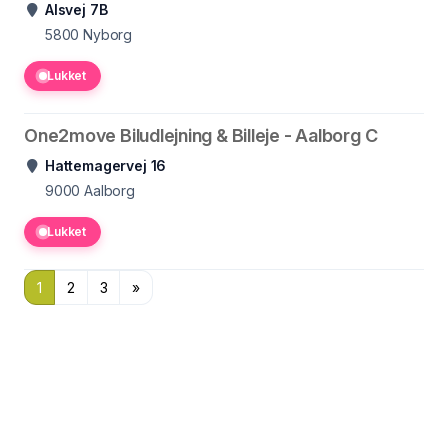
Alsvej 7B
5800
Nyborg
Lukket
One2move Biludlejning & Billeje - Aalborg C
Hattemagervej 16
9000
Aalborg
Lukket
1
2
3
»