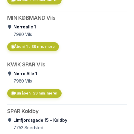
MIN KØBMAND Vils
Nørrealle 1
7980
Vils
Åben i 1 t. 39 min. mere
KWIK SPAR Vils
Nørre Alle 1
7980
Vils
Kun åben i 39 min. mere!
SPAR Koldby
Limfjordsgade 15 - Koldby
7752
Snedsted