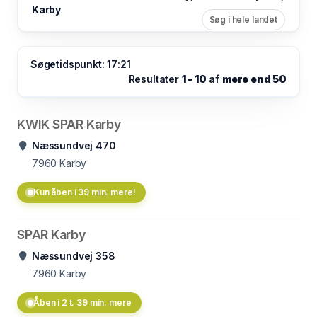
Karby
.
Søg i hele landet
Søgetidspunkt: 17:21
Resultater
1 - 10
af
mere end 50
KWIK SPAR Karby
Næssundvej 470
7960
Karby
Kun åben i 39 min. mere!
SPAR Karby
Næssundvej 358
7960
Karby
Åben i 2 t. 39 min. mere