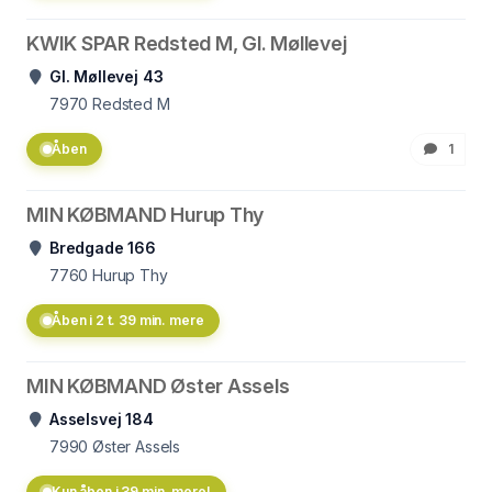
KWIK SPAR Redsted M, Gl. Møllevej
Gl. Møllevej 43
7970
Redsted M
Åben
1
MIN KØBMAND Hurup Thy
Bredgade 166
7760
Hurup Thy
Åben i 2 t. 39 min. mere
MIN KØBMAND Øster Assels
Asselsvej 184
7990
Øster Assels
Kun åben i 39 min. mere!