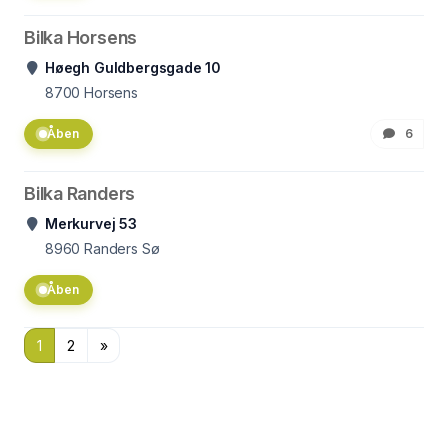
Bilka Horsens
Høegh Guldbergsgade 10
8700
Horsens
Åben
6
Bilka Randers
Merkurvej 53
8960
Randers Sø
Åben
1
2
»