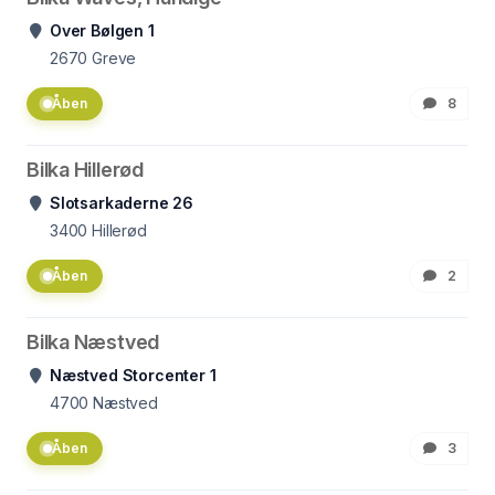
Over Bølgen 1
2670
Greve
Åben
8
Bilka Hillerød
Slotsarkaderne 26
3400
Hillerød
Åben
2
Bilka Næstved
Næstved Storcenter 1
4700
Næstved
Åben
3