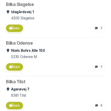
Bilka Slagelse
Idagårdsvej 1
4200
Slagelse
Åben
7
Bilka Odense
Niels Bohrs Alle 150
5230
Odense M
Åben
7
Bilka Tilst
Agerøvej 7
8381
Tilst
Åben
5