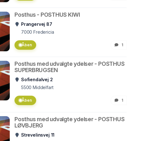
Posthus - POSTHUS KIWI
Prangervej 87
7000
Fredericia
Åben
1
Posthus med udvalgte ydelser - POSTHUS
SUPERBRUGSEN
Sofiendalvej 2
5500
Middelfart
Åben
1
Posthus med udvalgte ydelser - POSTHUS
LØVBJERG
Strevelinsvej 11