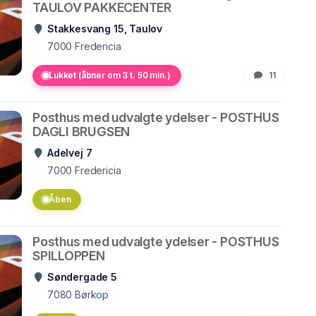
TAULOV PAKKECENTER
Stakkesvang 15, Taulov
7000
Fredericia
Lukket (åbner om 3 t. 50 min.)
11
Posthus med udvalgte ydelser - POSTHUS
DAGLI BRUGSEN
Adelvej 7
7000
Fredericia
Åben
Posthus med udvalgte ydelser - POSTHUS
SPILLOPPEN
Søndergade 5
7080
Børkop