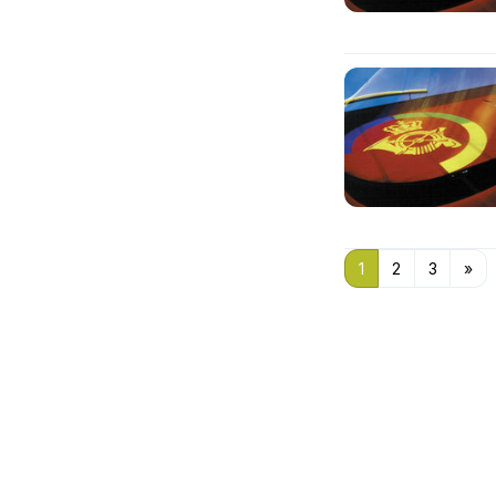
1
2
3
»