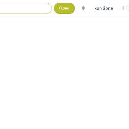
kun åbne
T
Søg