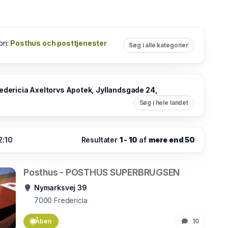
ori:
Posthus och posttjenester
Søg i alle kategorier
edericia Axeltorvs Apotek, Jyllandsgade 24,
Søg i hele landet
2:10
Resultater
1 - 10
af
mere end 50
Posthus - POSTHUS SUPERBRUGSEN
Nymarksvej 39
7000
Fredericia
Åben
10