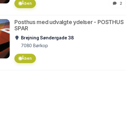
Åben
2
Posthus med udvalgte ydelser - POSTHUS
SPAR
Brejning Søndergade 38
7080
Børkop
Åben