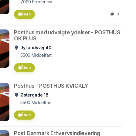
7000
Fredericia
Åben
1
Posthus med udvalgte ydelser - POSTHUS
OK PLUS
Jyllandsvej 40
5500
Middelfart
Åben
Posthus - POSTHUS KVICKLY
Østergade 18
5500
Middelfart
Åben
Post Danmark Erhvervsindlevering