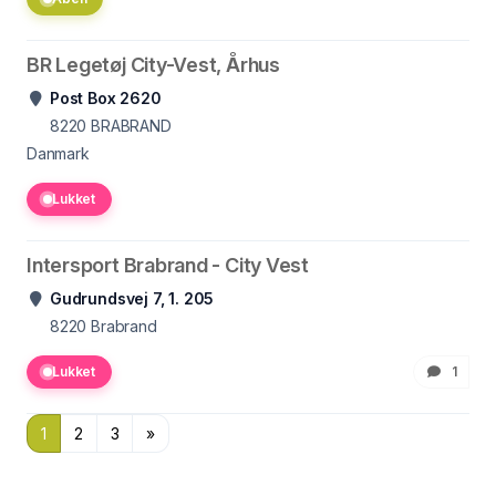
BR Legetøj City-Vest, Århus
Post Box 2620
8220
BRABRAND
Danmark
Lukket
Intersport Brabrand - City Vest
Gudrundsvej 7, 1. 205
8220
Brabrand
Lukket
1
1
2
3
»