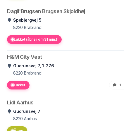
Dagli'Brugsen Brugsen Skjoldhøj
Spobjergvej 5
8220
Brabrand
Lukket (åbner om 31 min.)
H&M City Vest
Gudrunsvej 7, 1. 276
8220
Brabrand
Lukket
1
Lidl Aarhus
Gudrunsvej 7
8220
Aarhus
Åben