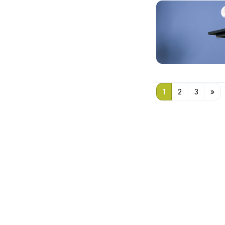
1
2
3
»