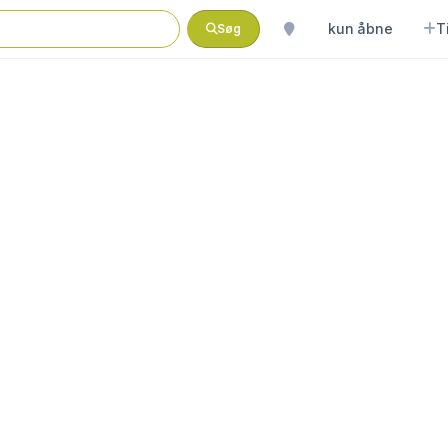
kun åbne
T
Søg