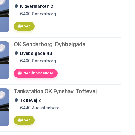
Kløvermarken 2
6400
Sønderborg
Åben
OK Sønderborg, Dybbølgade
Dybbølgade 43
6400
Sønderborg
Uden åbningstider
Tankstation OK Fynshav, Toftevej
Toftevej 2
6440
Augustenborg
Åben