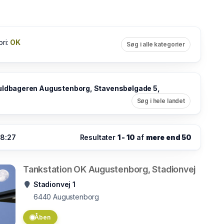
ori:
OK
Søg i alle kategorier
ldbageren Augustenborg, Stavensbølgade 5,
Søg i hele landet
08:27
Resultater
1 - 10
af
mere end 50
Tankstation OK Augustenborg, Stadionvej
Stadionvej 1
6440
Augustenborg
Åben