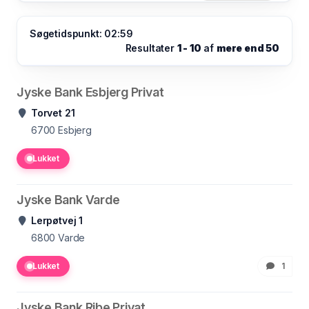
Søgetidspunkt: 02:59
Resultater
1 - 10
af
mere end 50
Jyske Bank Esbjerg Privat
Torvet 21
6700
Esbjerg
Lukket
Jyske Bank Varde
Lerpøtvej 1
6800
Varde
Lukket
1
Jyske Bank Ribe Privat