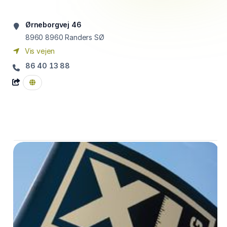
Ørneborgvej 46
8960
8960 Randers SØ
Vis vejen
86 40 13 88