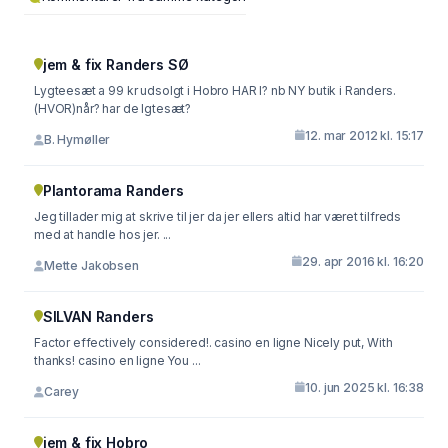
jem & fix Randers SØ
Lygteesæt a 99 kr udsolgt i Hobro HAR I? nb NY butik i Randers.
(HVOR)når? har de lgtesæt?
12. mar 2012 kl. 15:17
B. Hymøller
Plantorama Randers
Jeg tillader mig at skrive til jer da jer ellers altid har været tilfreds
med at handle hos jer. ...
29. apr 2016 kl. 16:20
Mette Jakobsen
SILVAN Randers
Factor effectively considered!. casino en ligne Nicely put, With
thanks! casino en ligne You ...
10. jun 2025 kl. 16:38
Carey
jem & fix Hobro