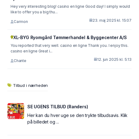
Hey very interesting blog! casino en ligne Good day! I simply would
like to offer you a big thu...
23. maj 2025 kl. 15:07
Carmon
XL-BYG Ryomgård Tømmerhandel & Byggecenter A/S
You reported that very well. casino en ligne Thank you. I enjoy this.
casino en ligne Great i...
12. jun 2025 kl. 5:13
Chante
Tilbud i nærheden
SE UGENS TILBUD (Randers)
Her kan du hver uge se den trykte tilbudsavis. Klik
på billedet og ...