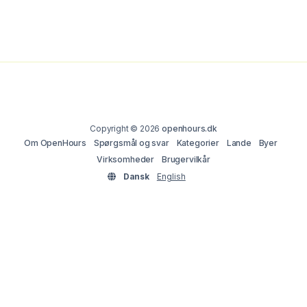
Copyright © 2026
openhours.dk
Om OpenHours
Spørgsmål og svar
Kategorier
Lande
Byer
Virksomheder
Brugervilkår
Dansk
English