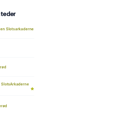
steder
ten Slotsarkaderne
erød
é SlotsArkaderne
lerød