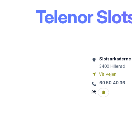
Telenor Slo
Slotsarkaderne 
3400
Hillerød
Vis vejen
60 50 40 36