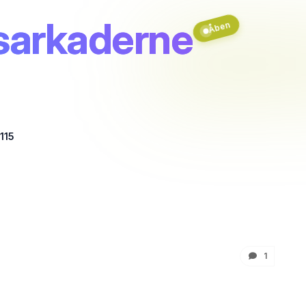
tsarkaderne
Åben
115
1