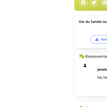
Har du fundet no
Anm
Kommentar
jens
hej. h