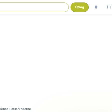
T
Søg
lenor Slotsarkaderne