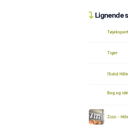
Lignende 
Tøjeksper
Tiger
!Solid Hill
Bog og id
Zizzi - Hil