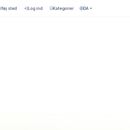
ilføj sted
Log ind
Kategorier
DA