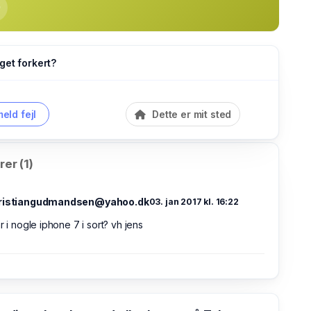
get forkert?
eld fejl
Dette er mit sted
er (1)
kristiangudmandsen@yahoo.dk
03. jan 2017 kl. 16:22
ar i nogle iphone 7 i sort? vh jens