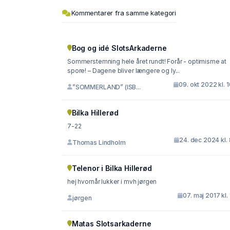
Kommentarer fra samme kategori
Bog og idé SlotsArkaderne
Sommerstemning hele året rundt! Forår - optimisme at
spore! – Dagene bliver længere og ly...
09. okt 2022 kl. 
”SOMMERLAND” (ISB...
Bilka Hillerød
7-22
24. dec 2024 kl.
Thomas Lindholm
Telenor i Bilka Hillerød
hej hvornår lukker i mvh jørgen
07. maj 2017 kl. 
jørgen
Matas Slotsarkaderne