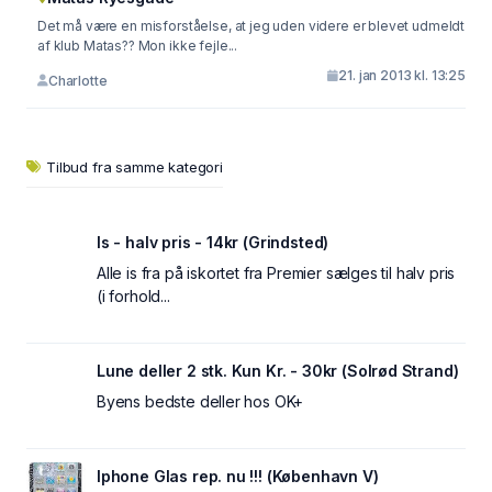
Det må være en misforståelse, at jeg uden videre er blevet udmeldt
af klub Matas?? Mon ikke fejle...
21. jan 2013 kl. 13:25
Charlotte
Tilbud fra samme kategori
Is - halv pris - 14kr (Grindsted)
Alle is fra på iskortet fra Premier sælges til halv pris
(i forhold...
Lune deller 2 stk. Kun Kr. - 30kr (Solrød Strand)
Byens bedste deller hos OK+
Iphone Glas rep. nu !!! (København V)