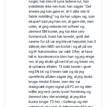
noget, han blev til syne ladene sur, han
indstillede ikke min mob. han sagde "Det
eneste jeg kan gøre er, at 0 stille den til
fabrik indstilling" og da han udgav sig, som
ekspert bad jeg ham om, at gøre det, men
uden, at geg mistede mit softwer og
dermed SIM kortet, jeg har ikke selv
forstand på, hvad han lavede, godt det
samme for så var jeg blevet højrystet, han 0
stillede den MED sim kortet i og alt på sim
og tlf. hukommelse var væk. Efter, at have
talt m. kundeservice blev han og jeg enige
om, at jeg skulle gå ned til jer og bede om,
at ophæve aftalen. Til sidst havde i givet
mig EN bit og 5 timers tale og da jeg
oprettede aftalen sagde jeg, at jeg skulle
bruge mindst 8 timer, men der var
stadigvæk ingen signal på PC.en og atter
måtte jeg ned i jeres tyveri forretning og
dermed blev det endeligt, at jeg ikke
kunne bruge TD her, i Gellerup og det
værste er, at I ved, at dækningen ikke er i