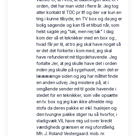
orden, det har man vidst i flere år. Jeg tog
atter kontakt til TDC pr tlf og der var kun en
ting i kunne tilbyde, en TV box og da jeg er
bolig søgende og kan få et tilbud når, som
helst sagde jeg "tak, men nej tak" I dag
kom der så et teknikker med en box og ,
hvad får jer til, at tro jeg skal have noget så
er det det forkerte i kom med, jeg skal
have refunderet mit tilgodehavende. Jeg
fortalte Jer, at jeg skulle have det i orden
inden jeg skulle på sygehuset, men det er
læææænge siden og jeg har måttet finde
en anden udvej. Jeg insistere på, at i
omgående sender mit til gode havende i
stedet for en teknikker, som ville opsætte
en tv. box og jeg kan ikke afmelde mig
stofa da deres pakke er inkl. huslejen og
den tvungne pakke stiger nu så hvorfor, i
stadigvæk VIL have mig ud over kredit
værdigheds grænsen er mig uforståelig.
Mh. J. Roland Vestergaard. mob. nr.