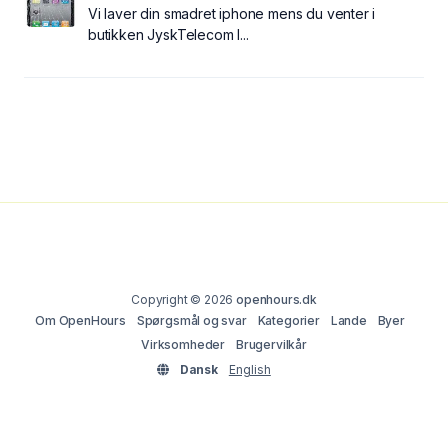
Vi laver din smadret iphone mens du venter i
butikken JyskTelecom I...
Copyright © 2026
openhours.dk
Om OpenHours
Spørgsmål og svar
Kategorier
Lande
Byer
Virksomheder
Brugervilkår
Dansk
English