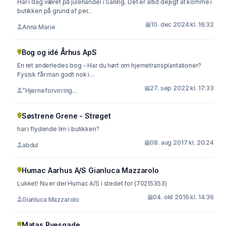
Har i dag været på julehandel i Salling. Det er altid dejligt at komme i
butikken på grund af per...
10. dec 2024 kl. 16:32
Anna Marie
Bog og idé Århus ApS
En ret anderledes bog - Har du hørt om hjernetransplantationer?
Fysisk får man godt nok i...
27. sep 2022 kl. 17:33
”Hjerneforvirring...
Søstrene Grene - Strøget
har i flydende lim i butikken?
08. aug 2017 kl. 20:24
abdul
Humac Aarhus A/S Gianluca Mazzarolo
Lukket! Nu er der Humac A/S i stedet for (70215353)
04. okt 2016 kl. 14:36
Gianluca Mazzarolo
Matas Ryesgade