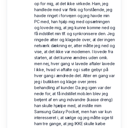
op for mig, at det ikke virkede. Ham, jeg
handlede med var flink og forstående, jeg
havde ringet i forvejen og jeg havde min
PC med, han hjalp mig med opsætningen
og lovede mig, at jeg kunne komme ned og
få indstillet min tlf. og synkronisere den. Jeg
ringede atter og klagede over, at der ingen
netværk dækning er, atter måtte jeg ned og
vise, at det ikke var modemen. I lovede fra
starten, at det kunne ændres uden omk.
men nej, hver gang vi lavede aftaler lavede
I ikke, hvad vi aftalte og i satte gebyr på
hver gang i ændrede det. Atter en gang var
jeg i butikken og klage over jeres
behandling af kunder. Da jeg igen var der
nede for, at få indstillet mob.len blev jeg
betjent af en ung indvandre (kasse dreng)
han skulle hjælpe med, at instille mim
Samsung Galaxy Pocket, men han var kun
interesseret i, at sælge og jeg måtte sige til
ham tre gange, at jeg IKKE skulle købe