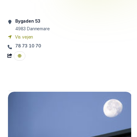
Bygaden 53
4983
Dannemare
Vis vejen
78 73 10 70