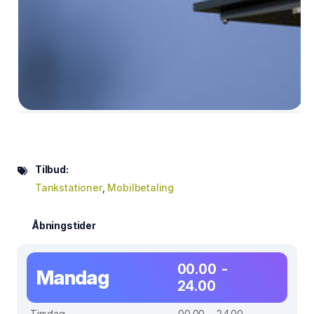
Tilbud:
Tankstationer
,
Mobilbetaling
Åbningstider
00.00 -
Mandag
24.00
Tirsdag
00.00 - 24.00