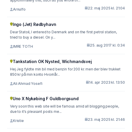
approximately this, such as you wrote th...
22. maj 2025 kl. 21:04
Arnulfo
Ingo (Jet) Rødbyhavn
Dear Statoil, I entered to Denmark and on the first petrol station,
tried to buy a diesel. On y...
25. aug 2017 kl. 0:34
IMRE TOTH
Tankstation OK Nysted, Wichmandsvej
Hej Jeg fyldte min bil med benzin for 200 kr. men der blev trukket
850 kr på min konto Hvornår...
14. apr 2023 kl. 13:50
Ali Ahmad Yosefi
Uno X Nykøbing F Guldborgsund
Very soon this web site will be famous amid all blogging people,
due to it's pleasant posts me...
23. maj 2025 kl. 21:46
Kristie