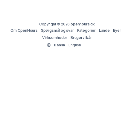
Copyright © 2026
openhours.dk
Om OpenHours
Spørgsmål og svar
Kategorier
Lande
Byer
Virksomheder
Brugervilkår
Dansk
English