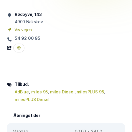
Rødbyvej 143
4900
Nakskov
Vis vejen
54 92 00 95
Tilbud:
AdBlue
,
miles 95
,
miles Diesel
,
milesPLUS 95
,
milesPLUS Diesel
Åbningstider
Mandag
00.00 - 24.00