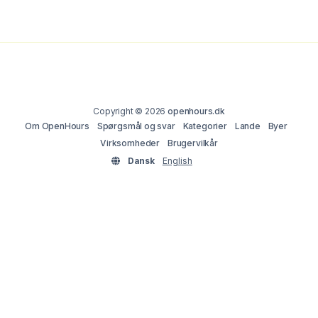
Copyright © 2026
openhours.dk
Om OpenHours
Spørgsmål og svar
Kategorier
Lande
Byer
Virksomheder
Brugervilkår
Dansk
English