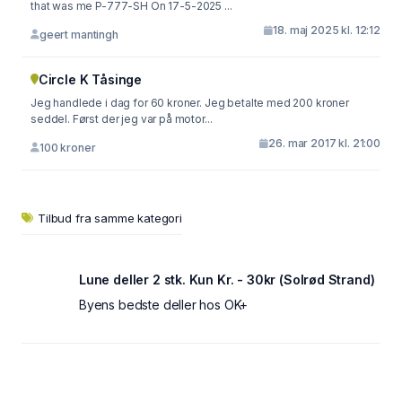
that was me P-777-SH On 17-5-2025 ...
18. maj 2025 kl. 12:12
geert mantingh
Circle K Tåsinge
Jeg handlede i dag for 60 kroner. Jeg betalte med 200 kroner
seddel. Først der jeg var på motor...
26. mar 2017 kl. 21:00
100 kroner
Tilbud fra samme kategori
Lune deller 2 stk. Kun Kr. - 30kr (Solrød Strand)
Byens bedste deller hos OK+