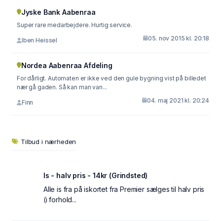
Jyske Bank Aabenraa
Super rare medarbejdere. Hurtig service.
05. nov 2015 kl. 20:18
Iben Heissel
Nordea Aabenraa Afdeling
For dårligt. Automaten er ikke ved den gule bygning vist på billedet
nær gå gaden. Så kan man van...
04. maj 2021 kl. 20:24
Finn
Tilbud i nærheden
Is - halv pris - 14kr (Grindsted)
Alle is fra på iskortet fra Premier sælges til halv pris
(i forhold...