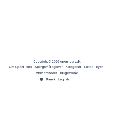
Copyright © 2026
openhours.dk
Om OpenHours
Spørgsmål og svar
Kategorier
Lande
Byer
Virksomheder
Brugervilkår
Dansk
English