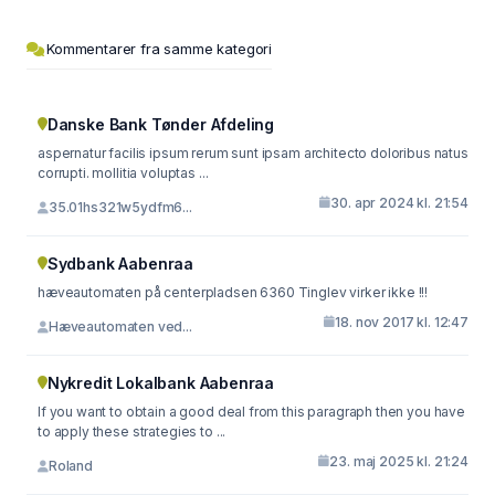
Kommentarer fra samme kategori
Danske Bank Tønder Afdeling
aspernatur facilis ipsum rerum sunt ipsam architecto doloribus natus
corrupti. mollitia voluptas ...
30. apr 2024 kl. 21:54
35.01hs321w5ydfm6...
Sydbank Aabenraa
hæveautomaten på centerpladsen 6360 Tinglev virker ikke !!!
18. nov 2017 kl. 12:47
Hæveautomaten ved...
Nykredit Lokalbank Aabenraa
If you want to obtain a good deal from this paragraph then you have
to apply these strategies to ...
23. maj 2025 kl. 21:24
Roland