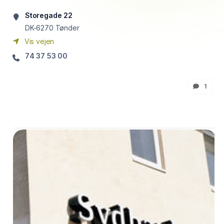
Storegade 22
DK-6270
Tønder
Vis vejen
74 37 53 00
1