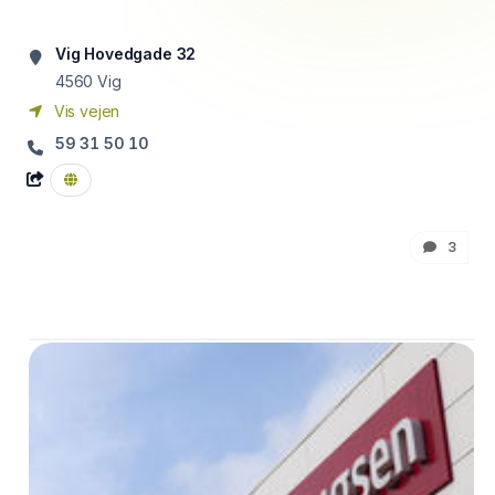
Vig Hovedgade 32
4560
Vig
Vis vejen
59 31 50 10
3