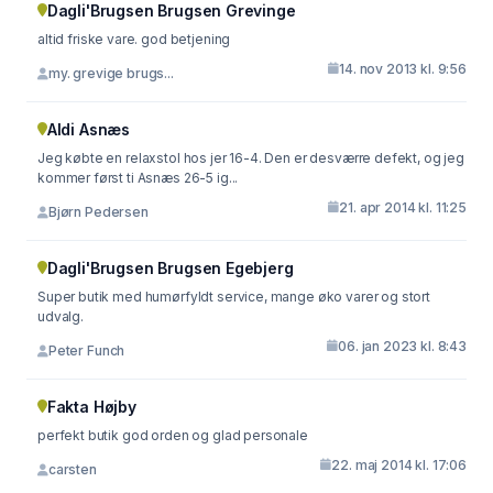
Dagli'Brugsen Brugsen Grevinge
altid friske vare. god betjening
14. nov 2013 kl. 9:56
my. grevige brugs...
Aldi Asnæs
Jeg købte en relaxstol hos jer 16-4. Den er desværre defekt, og jeg
kommer først ti Asnæs 26-5 ig...
21. apr 2014 kl. 11:25
Bjørn Pedersen
Dagli'Brugsen Brugsen Egebjerg
Super butik med humørfyldt service, mange øko varer og stort
udvalg.
06. jan 2023 kl. 8:43
Peter Funch
Fakta Højby
perfekt butik god orden og glad personale
22. maj 2014 kl. 17:06
carsten