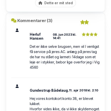
Dette er mit sted
Kommentarer (3)
Herluf
08. jun 2023 kl.
Hansen
14:41
Det er ikke selve brugsen, men vil I venligst
få service på jeres AC. anlæg på jeres tag
de har nu stået og larmet i 14dage som et
leje er i stykker, bebor lige overfor jeg i Vig
4560
Gundestrup Bådelaug.
11. apr 2018 kl. 2:10
Hej vores kontokort konto 38, er blevet
lukket.
Hvorfor vides ikke, da vi ikke skyldernoget.