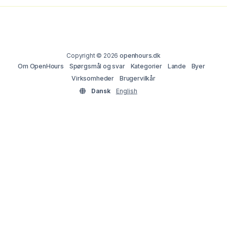
Copyright © 2026
openhours.dk
Om OpenHours
Spørgsmål og svar
Kategorier
Lande
Byer
Virksomheder
Brugervilkår
Dansk
English