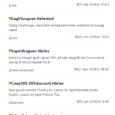
11. okt 2016 kl. 21:43
Ole
Dagli'brugsen Hellested
Dejlig lokal brugs, med altid venligt personale, bestemt et besøg
værd!
22. nov 2016 kl. 11:43
Lea
SuperBrugsen Hårlev
Det er jo meget godt i giver 20% på køb idag,når bla Coca cola er
sat op til 100 kr istedet for 8...
02. dec 2018 kl. 18:26
Hans andersen
Coop365 365discount Hårlev
Very good content Thank you. casino en ligne Reliable posts
Kudos. casino en ligne France Tha...
12. jun 2025 kl. 4:48
Marcela