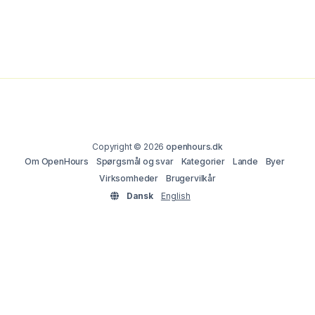
Copyright © 2026
openhours.dk
Om OpenHours
Spørgsmål og svar
Kategorier
Lande
Byer
Virksomheder
Brugervilkår
Dansk
English