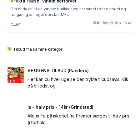
Fakta Fakse, Vinkældertorvet
Det er da en af de værste butikker jeg har været i der er rodet og
rengøring er noget der sker ME...
18. feb 2018 kl. 6:43
Leif
Tilbud fra samme kategori
SE UGENS TILBUD (Randers)
Her kan du hver uge se den trykte tilbudsavis. Klik
på billedet og ...
Is - halv pris - 14kr (Grindsted)
Alle is fra på iskortet fra Premier sælges til halv pris
(i forhold...