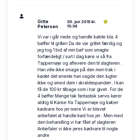
Gitte
30. jun 2015 kl.
Petersen
15:34
Vi var i går nede og handle købte bla. 4
bøffer til grillen Da de var grillet færdig og
jeg tog 1 bid af min bøf som smagte
forfærdeligt / surt I dag køre vi så fra
Tappernøje og aflevere den til slagteren .
Han ville ikke smage på den men trak i
kødet det eneste han sagde den lugter
ikke og smed dem i skraldespanden . I kan
få de 100 kr tilbage som i har givet . For de
4 bøffer Mange tak fantastisk servis kører
aldrig til Karise fra Tappernøje og køber
kødvare hos jer mere Vi er blevet
anbefalet at handle kød hos jer . Men med
den behandling vi har fået af slagteren
Anbefaler vi ikke jeres kødvare til nogle
andre