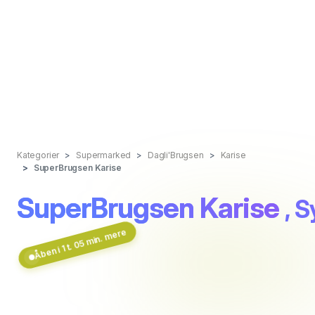
Kategorier
Supermarked
Dagli'Brugsen
Karise
SuperBrugsen Karise
SuperBrugsen Karise
, 
Åben i 1 t. 05 min. mere