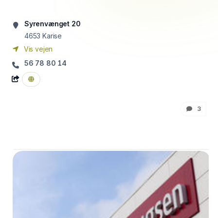
Syrenvænget 20
4653
Karise
Vis vejen
56 78 80 14
3