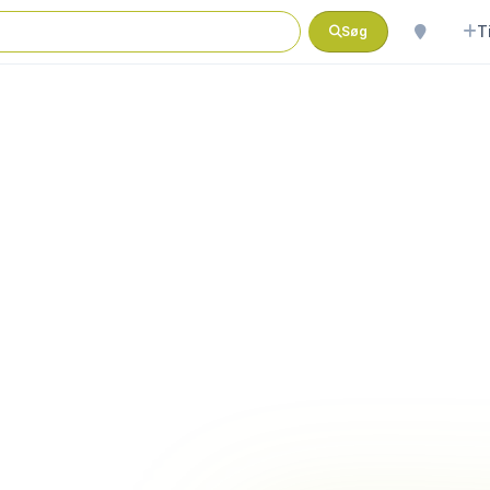
T
Søg
b