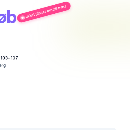
Lukket (åbner om 26 min.)
øb
 103- 107
erg