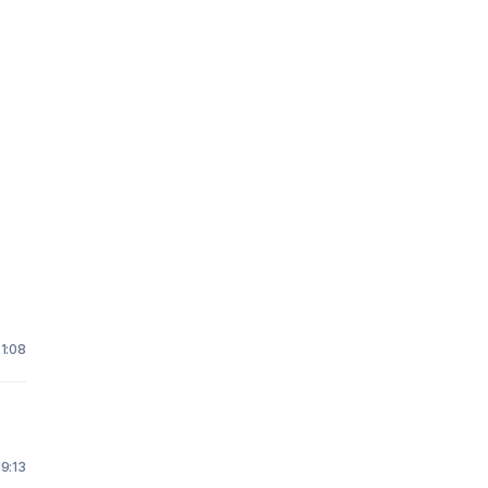
e
21:08
19:13