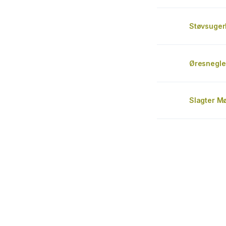
Støvsuge
Øresnegle
Slagter Mø