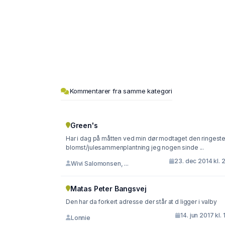
Kommentarer fra samme kategori
Green's
Har i dag på måtten ved min dør modtaget den ringest
blomst/julesammenplantning jeg nogen sinde ...
23. dec 2014 kl. 
Wivi Salomonsen, ...
Matas Peter Bangsvej
Den har da forkert adresse der står at d ligger i valby
14. jun 2017 kl. 
Lonnie