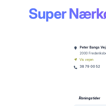
Super Nærk
Peter Bangs Vej
2000
Frederiksb
Vis vejen
38 79 00 52
Åbningstider