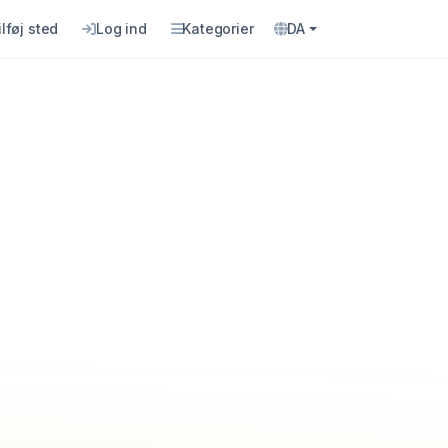
ilføj sted
Log ind
Kategorier
DA