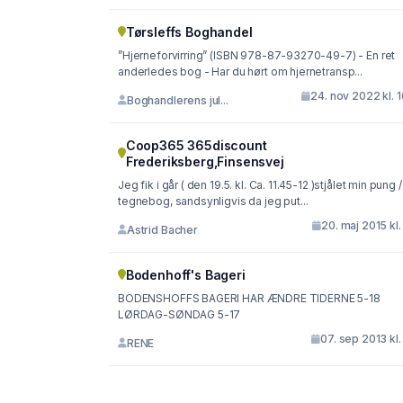
Tørsleffs Boghandel
”Hjerneforvirring” (ISBN 978-87-93270-49-7) - En ret
anderledes bog - Har du hørt om hjernetransp...
24. nov 2022 kl. 
Boghandlerens jul...
Coop365 365discount
Frederiksberg,Finsensvej
Jeg fik i går ( den 19.5. kl. Ca. 11.45-12 )stjålet min pung /
tegnebog, sandsynligvis da jeg put...
20. maj 2015 kl.
Astrid Bacher
Bodenhoff's Bageri
BODENSHOFFS BAGERI HAR ÆNDRE TIDERNE 5-18
LØRDAG-SØNDAG 5-17
07. sep 2013 kl.
RENE