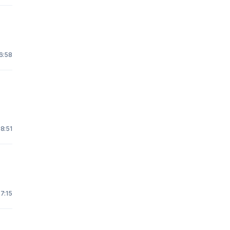
16:58
 8:51
 7:15