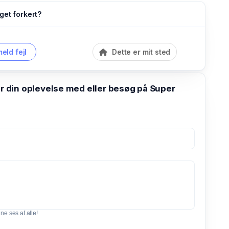
get forkert?
eld fejl
Dette er mit sted
din oplevelse med eller besøg på Super
e ses af alle!