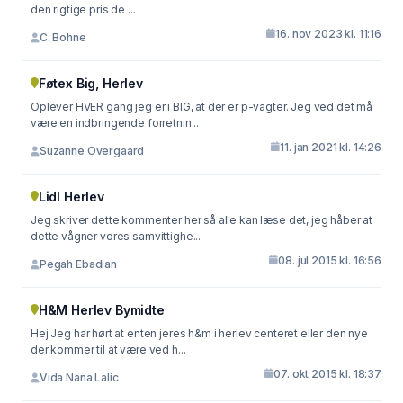
den rigtige pris de ...
16. nov 2023 kl. 11:16
C. Bohne
Føtex Big, Herlev
Oplever HVER gang jeg er i BIG, at der er p-vagter. Jeg ved det må
være en indbringende forretnin...
11. jan 2021 kl. 14:26
Suzanne Overgaard
Lidl Herlev
Jeg skriver dette kommenter her så alle kan læse det, jeg håber at
dette vågner vores samvittighe...
08. jul 2015 kl. 16:56
Pegah Ebadian
H&M Herlev Bymidte
Hej Jeg har hørt at enten jeres h&m i herlev centeret eller den nye
der kommer til at være ved h...
07. okt 2015 kl. 18:37
Vida Nana Lalic