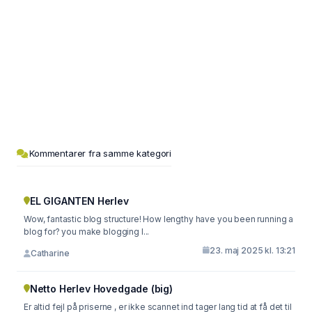
Kommentarer fra samme kategori
EL GIGANTEN Herlev
Wow, fantastic blog structure! How lengthy have you been running a
blog for? you make blogging l...
23. maj 2025 kl. 13:21
Catharine
Netto Herlev Hovedgade (big)
Er altid fejl på priserne , er ikke scannet ind tager lang tid at få det til