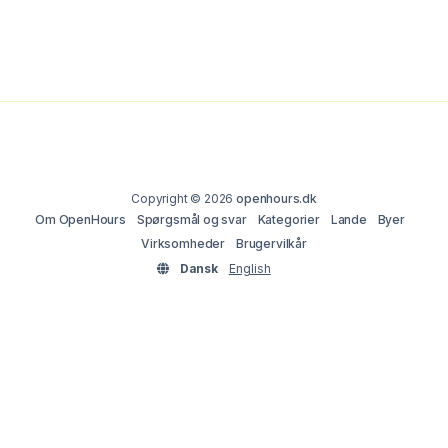
Copyright © 2026
openhours.dk
Om OpenHours
Spørgsmål og svar
Kategorier
Lande
Byer
Virksomheder
Brugervilkår
Dansk
English