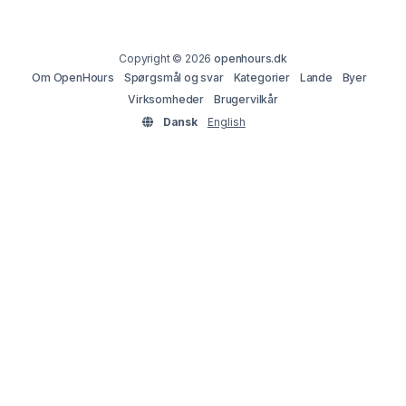
Copyright © 2026
openhours.dk
Om OpenHours
Spørgsmål og svar
Kategorier
Lande
Byer
Virksomheder
Brugervilkår
Dansk
English