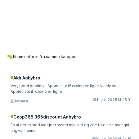
Kommentarer fra samme kategori
Aldi Aabybro
Very good postings. Appreciate it! casino en ligne Nicely put,
Appreciate it. casino en ligne ...
11. jun 2025 kl. 15:01
Barbara
Coop365 365discount Aabybro
En af deres med ardejder svsret mig surt og ville ikke vise hvor gril
ting var henne
01. jun 2020 kl. 14:10