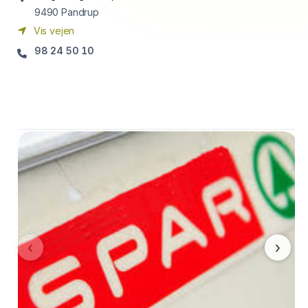
9490
Pandrup
Vis vejen
98 24 50 10
‹
›