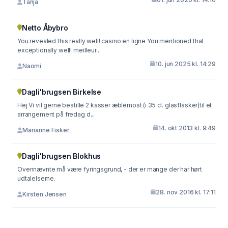
Tanja
Netto Åbybro
You revealed this really well! casino en ligne You mentioned that
exceptionally well! meilleur...
10. jun 2025 kl. 14:29
Naomi
Dagli'brugsen Birkelse
Hej Vi vil gerne bestille 2 kasser æblemost (i 35 cl. glasflasker)til et
arrangement på fredag d...
14. okt 2013 kl. 9:49
Marianne Fisker
Dagli'brugsen Blokhus
Ovennævnte må være fyringsgrund, - der er mange der har hørt
udtalelserne.
28. nov 2016 kl. 17:11
Kirsten Jensen