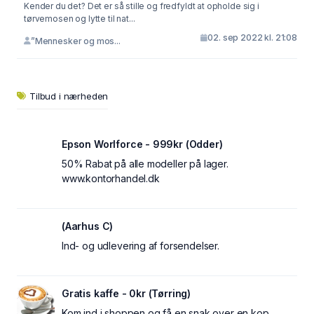
Kender du det? Det er så stille og fredfyldt at opholde sig i
tørvemosen og lytte til nat...
02. sep 2022 kl. 21:08
”Mennesker og mos...
Tilbud i nærheden
Epson Worlforce - 999kr (Odder)
50% Rabat på alle modeller på lager.
www.kontorhandel.dk
(Aarhus C)
Ind- og udlevering af forsendelser.
Gratis kaffe - 0kr (Tørring)
Kom ind i shoppen og få en snak over en kop