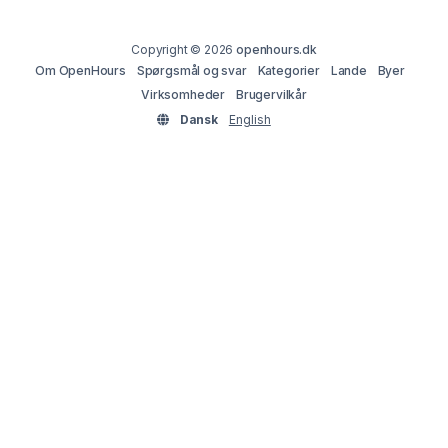
Copyright © 2026
openhours.dk
Om OpenHours
Spørgsmål og svar
Kategorier
Lande
Byer
Virksomheder
Brugervilkår
Dansk
English