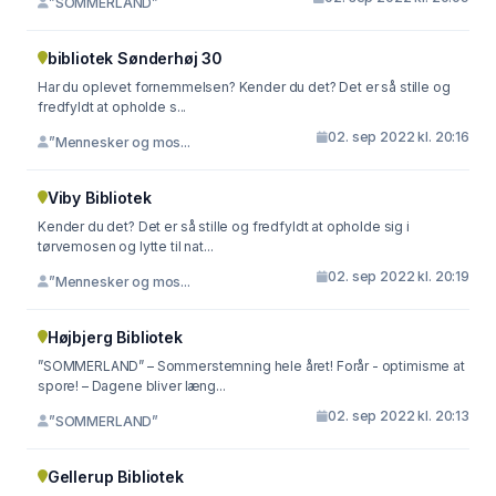
”SOMMERLAND”
bibliotek Sønderhøj 30
Har du oplevet fornemmelsen? Kender du det? Det er så stille og
fredfyldt at opholde s...
02. sep 2022 kl. 20:16
”Mennesker og mos...
Viby Bibliotek
Kender du det? Det er så stille og fredfyldt at opholde sig i
tørvemosen og lytte til nat...
02. sep 2022 kl. 20:19
”Mennesker og mos...
Højbjerg Bibliotek
”SOMMERLAND” – Sommerstemning hele året! Forår - optimisme at
spore! – Dagene bliver læng...
02. sep 2022 kl. 20:13
”SOMMERLAND”
Gellerup Bibliotek