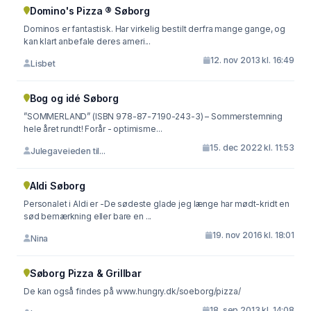
Domino's Pizza ® Søborg
Dominos er fantastisk. Har virkelig bestilt derfra mange gange, og
kan klart anbefale deres ameri...
12. nov 2013 kl. 16:49
Lisbet
Bog og idé Søborg
”SOMMERLAND” (ISBN 978-87-7190-243-3) – Sommerstemning
hele året rundt! Forår - optimisme...
15. dec 2022 kl. 11:53
Julegaveieden til...
Aldi Søborg
Personalet i Aldi er -De sødeste glade jeg længe har mødt-kridt en
sød bemærkning eller bare en ...
19. nov 2016 kl. 18:01
Nina
Søborg Pizza & Grillbar
De kan også findes på www.hungry.dk/soeborg/pizza/
18. sep 2013 kl. 14:08