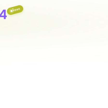
34
Åben