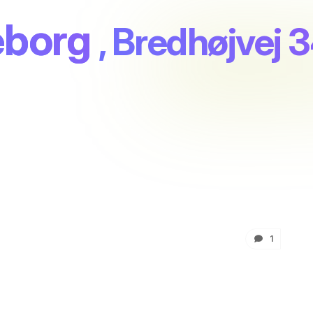
eborg
, Bredhøjvej 
1