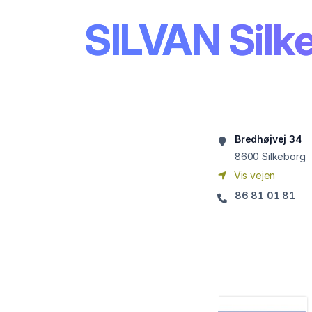
SILVAN Silk
Bredhøjvej 34
8600
Silkeborg
Vis vejen
86 81 01 81