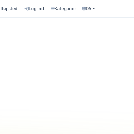
ilføj sted
Log ind
Kategorier
DA