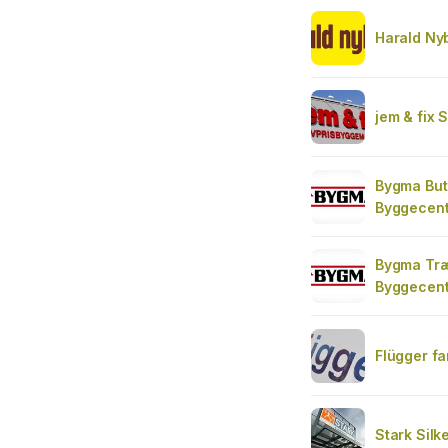
Harald Ny
jem & fix 
Bygma Buti
Byggecent
Bygma Træ
Byggecent
Flügger fa
Stark Silk