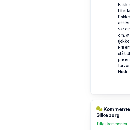
Falsk
I fred
Pakkep
et til
var gj
om, at
tjekke
Priser
stå t
prisen
forven
Husk d
Kommentér 
Silkeborg
Tilføj kommentar