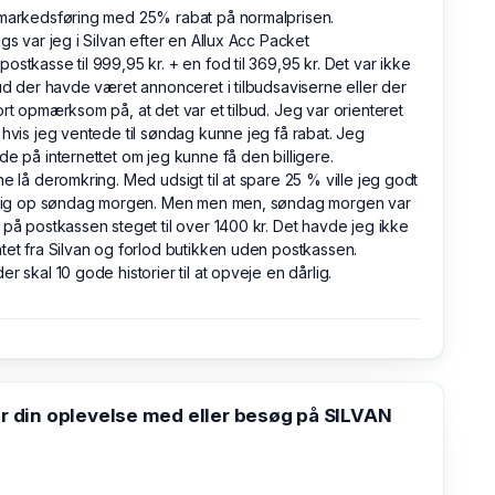
 markedsføring med 25% rabat på normalprisen.
ags var jeg i Silvan efter en Allux Acc Packet
ostkasse til 999,95 kr. + en fod til 369,95 kr. Det var ikke
bud der havde været annonceret i tilbudsaviserne eller der
ort opmærksom på, at det var et tilbud. Jeg var orienteret
 hvis jeg ventede til søndag kunne jeg få rabat. Jeg
de på internettet om jeg kunne få den billigere.
ne lå deromkring. Med udsigt til at spare 25 % ville jeg godt
idlig op søndag morgen. Men men men, søndag morgen var
 på postkassen steget til over 1400 kr. Det havde jeg ikke
tet fra Silvan og forlod butikken uden postkassen.
er skal 10 gode historier til at opveje en dårlig.
din oplevelse med eller besøg på SILVAN