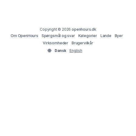
Copyright © 2026
openhours.dk
Om OpenHours
Spørgsmål og svar
Kategorier
Lande
Byer
Virksomheder
Brugervilkår
Dansk
English