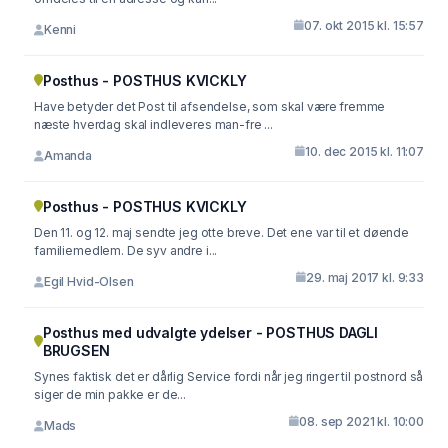
07. okt 2015 kl. 15:57
Kenni
Posthus - POSTHUS KVICKLY
Have betyder det Post til afsendelse, som skal være fremme
næste hverdag skal indleveres man-fre ...
10. dec 2015 kl. 11:07
Amanda
Posthus - POSTHUS KVICKLY
Den 11. og 12. maj sendte jeg otte breve. Det ene var til et døende
familiemedlem. De syv andre i...
29. maj 2017 kl. 9:33
Egil Hvid-Olsen
Posthus med udvalgte ydelser - POSTHUS DAGLI
BRUGSEN
Synes faktisk det er dårlig Service fordi når jeg ringer til postnord så
siger de min pakke er de...
08. sep 2021 kl. 10:00
Mads